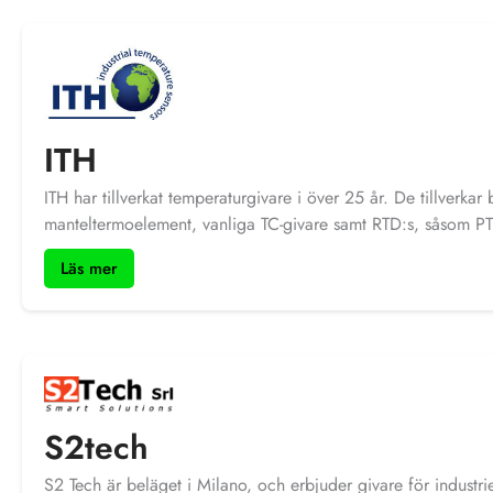
ITH
ITH har tillverkat temperaturgivare i över 25 år. De tillverkar
manteltermoelement, vanliga TC-givare samt RTD:s, såsom PT1
långvarigt samarbete och de kan tillverka allt från enkla giv
Läs mer
trådanslutning eller kontakter, till kompletta givare med dy
från små til stora volymer med god kvalitet och leveranssäker
S2tech
S2 Tech är beläget i Milano, och erbjuder givare för industrie