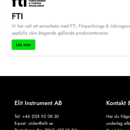
anpassade produkter.
FTI
Vi har valt att samarbeta med FTI, Förpacknings & tidningsin
uppfylla våra åtagande gällande producentansvar.
Läs mer
Elit Instrument AB
Kontakt 
Tel: +46 (0)8 92 08 30
Har du frågo
E-post:
order@elit.se
underlag elle