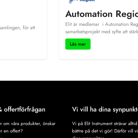
Automation Regi
Elit är medlemar i Automation Reg
samlingen, för att
samarbetsprojekt med syfte att stär
automationsindustri och vårt stora
Läs mer
Automation är en svensk framtidsbr
och för de stora frågorna runt resu
& offertförfrågan
Vi vill ha dina synpunkt
r om våra produkter, önskar
Vi på Elit Instrument strävar alltid 
r en offert?
bättre på det vi gör! Därför vill v