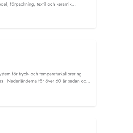
del, förpackning, textil och keramik
oll i applikationer inom medicin, klimat och
ystem för tryck- och temperaturkalibrering
es i Nederländerna för över 60 år sedan och
odukter i branschen. I vårt sortiment finns
bratorer från Tradinco. De stationära
all inbyggda i testbänkar från Elabo.