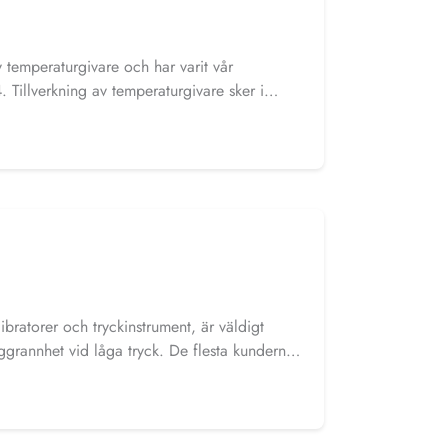
v temperaturgivare och har varit vår
 Tillverkning av temperaturgivare sker i
ar många typer av temperaturgivare som TC-,
uceras kundspecifika givare Det har även
en, dykrör och Tc-kontakter m.m.
libratorer och tryckinstrument, är väldigt
ggrannhet vid låga tryck. De flesta kunderna
ber Instrument köpte även produkterna
mmen 2010.