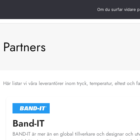
Hoppa
Om du surfar vidare p
Öppna Produkt
till
Produkter
Om oss
innehåll
Partners
Här listar vi våra leverantörer inom tryck, temperatur, eltest och fa
Band-IT
BAND-IT är mer än en global tillverkare och designar och ut