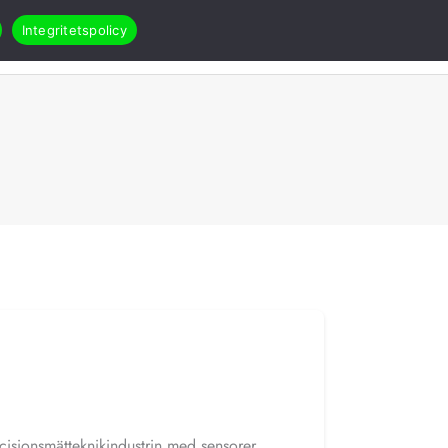
Integritetspolicy
Search
Öppna Applikationer & case
akt
RMA
cisionsmätteknikindustrin med sensorer,