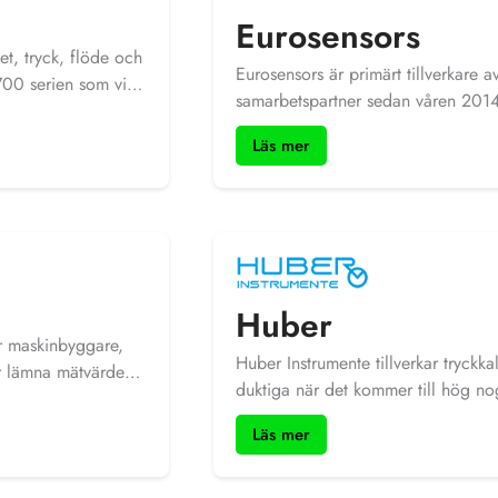
Eurosensors
et, tryck, flöde och
Eurosensors är primärt tillverkare a
700 serien som vi
samarbetspartner sedan våren 2014.
breringsugnar från
Frankrike och Serbien, de tillverk
Läs mer
RTD:s och NTC givare. I regel prod
komponenter som t.ex lösa mäthvud
Huber
är maskinbyggare,
Huber Instrumente tillverkar tryckka
er lämna mätvärden
duktiga när det kommer till hög no
ssen.
har vi inom medicin och HVAC. Hu
Läs mer
HM28 och HM35 från Revue Tho