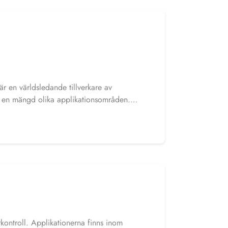
är en världsledande tillverkare av
r en mängd olika applikationsområden.
am där en populär produkter är slangklämma
rkontroll. Applikationerna finns inom