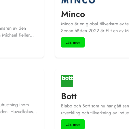
Minco
Minco är en global tillverkare av t
innaren av den
Sedan hösten 2022 är Elit en av Mi
h Michael Keller
värmefolie och temperatursensorer. 
nställda. Man
Läs mer
från skräddarsydda lösningar till s
n stark koppling till
certifieringar och Ex-/ATEX-klassni
sstämpeln «Made in
och är välrepresenterade inom en 
 av kvalitet,
medicin och andra ytterst krävande
behövs kan en lösning
produkter? Tveka inte att kontakta 
ock ofta stora
on och användning i
m mängder av
Bott
skning & utveckling.
utrustning inom
Elabo och Bott som nu har gått sa
rlden. Huvudfokus
utveckling och tillverkning av indus
brett utbud av
forskning, utveckling och utbildni
Läs mer
lingen av deras
och programvara för kontroll, repa