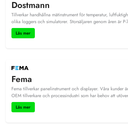
Dostmann
Tillverkar handhållna mätinstrument för temperatur, luftfuktigh
olika loggers och simulatorer. Storsäljaren genom åren är P-
ofta används som referensinstrument till kunder som har kali
Läs mer
Sika eller Tradinco.
Fema
Fema tillverkar panelinstrument och displayer. Våra kunder 
OEM tillverkare och processindustri som har behov att utöv
till sitt PLC-system har behov av att visa värden lokalt i proce
Läs mer