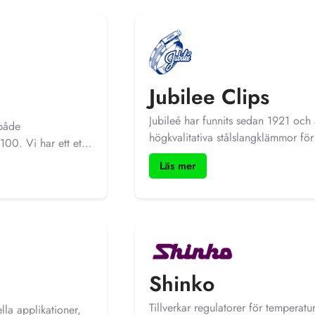
Jubilee Clips
Jubileé har funnits sedan 1921 och 
 både
högkvalitativa stålslangklämmor fö
00. Vi har ett ett
Jubileé har ett brett modell progr
are med
Läs mer
på löpmeter ”rulle”.
krör och mäthuvuden
het.
Shinko
Tillverkar regulatorer för temperatu
lla applikationer,