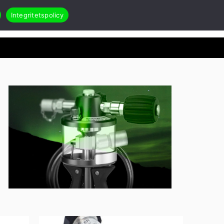
Integritetspolicy
Search
Öppna Applikationer & case
akt
RMA