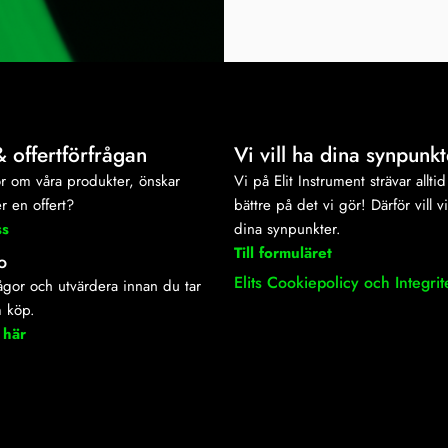
& offertförfrågan
Vi vill ha dina synpunkt
r om våra produkter, önskar
Vi på Elit Instrument strävar alltid 
r en offert?
bättre på det vi gör! Därför vill v
ss
dina synpunkter.
Till formuläret
o
Elits Cookiepolicy och Integrit
frågor och utvärdera innan du tar
m köp.
 här