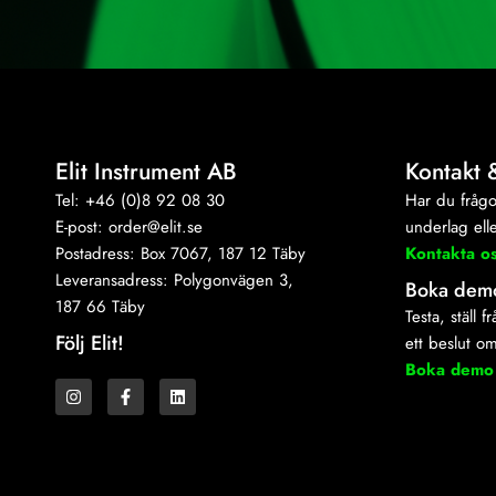
Elit Instrument AB
Kontakt 
Tel: +46 (0)8 92 08 30
Har du frågo
E-post:
order@elit.se
underlag elle
Postadress: Box 7067, 187 12 Täby
Kontakta o
Leveransadress: Polygonvägen 3,
Boka dem
187 66 Täby
Testa, ställ 
Följ Elit!
ett beslut o
I
F
L
Boka demo
n
a
i
s
c
n
t
e
k
a
b
e
g
o
d
r
o
i
a
k
n