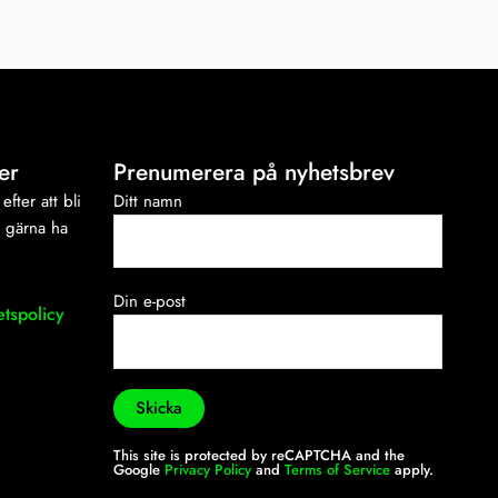
er
Prenumerera på nyhetsbrev
efter att bli
Ditt namn
i gärna ha
Din e-post
etspolicy
This site is protected by reCAPTCHA and the
Google
Privacy Policy
and
Terms of Service
apply.