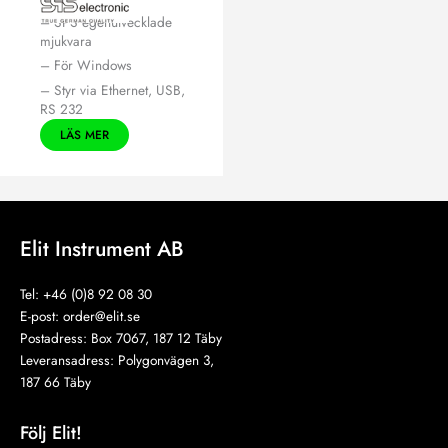
DAT 3810
– SPS egenutvecklade
mjukvara
– För Windows
– Styr via Ethernet, USB,
RS 232
LÄS MER
Elit Instrument AB
Tel: +46 (0)8 92 08 30
E-post:
order@elit.se
Postadress: Box 7067, 187 12 Täby
Leveransadress: Polygonvägen 3,
187 66 Täby
Följ Elit!