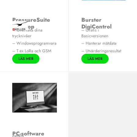
PressureSuite
Burster
Desktop
DigiControl
– Övervaka dina
– Gratis i
trycknivåer
Basicversionen
– Windowsprogramvara
– Hanterar mätdata
– T ex LoRa och GSM
– Utvärderingsresultat
LÄS MER
LÄS MER
PC-software