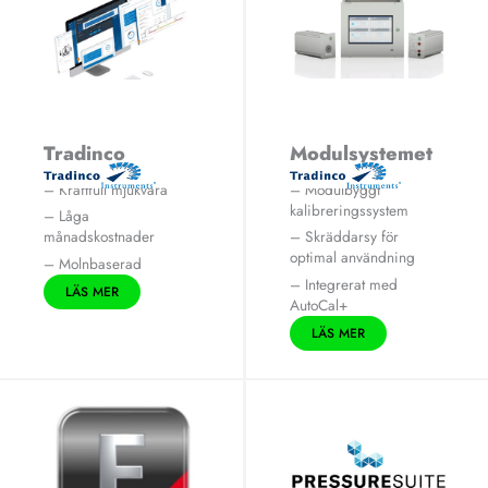
Tradinco
Modulsystemet
Autocal+
Metis
– Kraftfull mjukvara
– Modulbyggt
kalibreringssystem
– Låga
månadskostnader
– Skräddarsy för
optimal användning
– Molnbaserad
– Integrerat med
LÄS MER
AutoCal+
LÄS MER