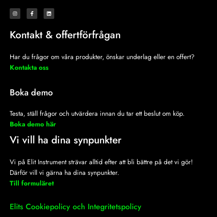
I
F
L
n
a
i
s
c
n
t
e
k
a
b
e
Kontakt & offertförfrågan
g
o
d
r
o
i
a
k
n
m
-
f
Har du frågor om våra produkter, önskar underlag eller en offert?
Kontakta oss
Boka demo
Testa, ställ frågor och utvärdera innan du tar ett beslut om köp.
Boka demo här
Vi vill ha dina synpunkter
Vi på Elit Instrument strävar alltid efter att bli bättre på det vi gör!
Därför vill vi gärna ha dina synpunkter.
Till formuläret
Elits Cookiepolicy och Integritetspolicy