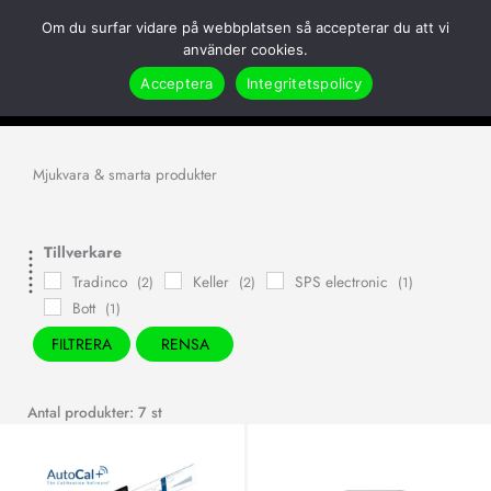
Hoppa
Om du surfar vidare på webbplatsen så accepterar du att vi
till
Search
använder cookies.
innehåll
Acceptera
Integritetspolicy
Hem
Produkter
Arbetsplats
Mjukvara & smarta produkter
Mjukvara & smarta produkter
Tillverkare
Tradinco
Keller
SPS electronic
(2)
(2)
(1)
Bott
(1)
FILTRERA
RENSA
Antal produkter: 7 st