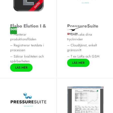
Elabo Elution I &
PressureSuite
II
Cloud
– Hanterar
– Övervaka dina
produktionsflöden
trycknivåer
– Registrerar testdata i
– Cloudtjänst, enkelt
processen
gränssnitt
– Säkrar kvaliteten och
– T ex LoRa och GSM
spårbarheten
LÄS MER
LÄS MER