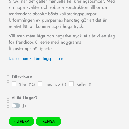
SIKA, när det gäller manuella kalibreringspumpar. Med
sin höga kvalitet och robusta konstruktion tillhör de
marknadens absolut bästa kalibreringspumpar.
Utformningen av pumparnas handtag gör att det är
relativt lätt att komma upp i höga tryck.
Vill man mäta låga och negativa tryck så slår vi ett slag
för Trandicos 81-serie med noggranna
finjusteringsmöjligheter.
Läs mer om Kalibreringspumpar
Tillverkare
Sika
Tradinco
Keller
(12)
(1)
(1)
Alltid i lager?
Ja
FILTRERA
RENSA