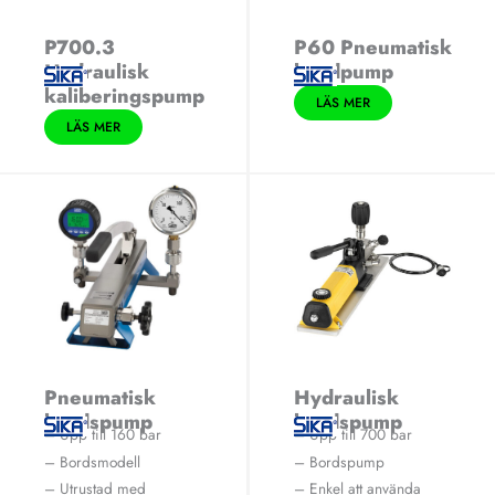
P700.3
P60 Pneumatisk
Hydraulisk
handpump
kaliberingspump
LÄS MER
LÄS MER
Pneumatisk
Hydraulisk
bordspump
bordspump
– Upp till 160 bar
– Upp till 700 bar
– Bordsmodell
– Bordspump
– Utrustad med
– Enkel att använda