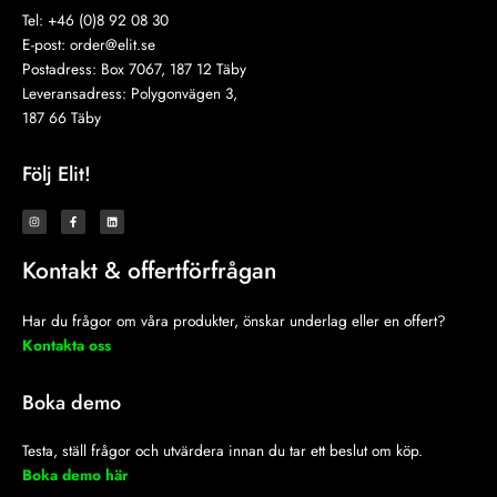
Tel: +46 (0)8 92 08 30
E-post:
order@elit.se
Postadress: Box 7067, 187 12 Täby
Leveransadress: Polygonvägen 3,
187 66 Täby
Följ Elit!
I
F
L
n
a
i
s
c
n
t
e
k
a
b
e
Kontakt & offertförfrågan
g
o
d
r
o
i
a
k
n
m
-
f
Har du frågor om våra produkter, önskar underlag eller en offert?
Kontakta oss
Boka demo
Testa, ställ frågor och utvärdera innan du tar ett beslut om köp.
Boka demo här