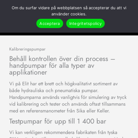
Hoppa
Om du surfar vidare på webbplatsen så accepterar du att vi
till
Search
använder cookies.
innehåll
Acceptera
Integritetspolicy
Hem
Produkter
Tryck & Kraft
Kalibreringspumpar
Kalibreringspumpar
Behåll kontrollen över din process –
handpumpar för alla typer av
applikationer
Vi på Elit har ett brett och högkvalitativt sortiment av
både hydrauliska och pneumatiska pumpar.
Handpumparna används vanligtvis för simulering av tryck
vid kalibrering och tester och används oftast tillsammans
med en referensmanometer från Sika eller Keller.
Testpumpar för upp till 1 400 bar
Vi kan verkligen rekommendera fabrikaten från tyska