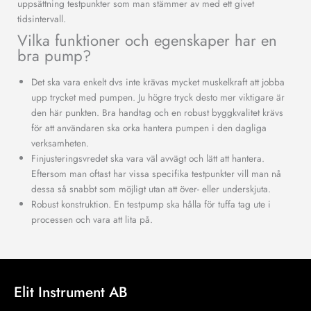
uppsättning testpunkter som man stämmer av med ett givet
tidsintervall.
Vilka funktioner och egenskaper har en
bra pump?
Det ska vara enkelt dvs inte krävas mycket muskelkraft att jobba
upp trycket med pumpen. Ju högre tryck desto mer viktigare är
den här punkten. Bra handtag och en robust byggkvalitet krävs
för att användaren ska orka hantera pumpen i den dagliga
verksamheten.
Finjusteringsvredet ska vara väl avvägt och lätt att hantera.
Eftersom man oftast har vissa specifika testpunkter vill man nå
dessa så snabbt som möjligt utan att över- eller underskjuta.
Robust konstruktion. En testpump ska hålla för tuffa tag ute i
processen och vara att lita på.
Elit Instrument AB