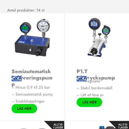
Antal produkter: 14 st
Semiautomatisk
P1.T
kalibreringspum
Lågtryckspump
– Finregulator
p
– Minus 0,9 till 25 bar
– Stabil bordsmodell
– Semiautomatisk pump
– Lätt att läsa av
– Snabbkopplingar
LÄS MER
LÄS MER
ALLTID
ALLTID
I LAGER
I LAGER