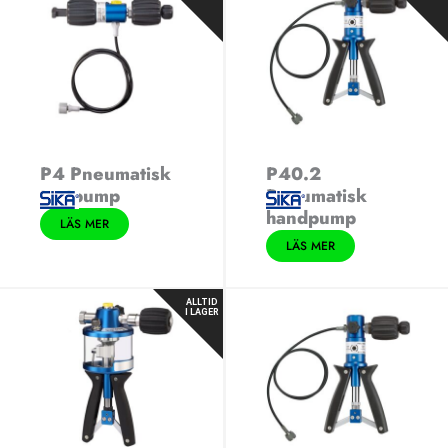
P4 Pneumatisk
P40.2
testpump
Pneumatisk
handpump
LÄS MER
LÄS MER
ALLTID
I LAGER