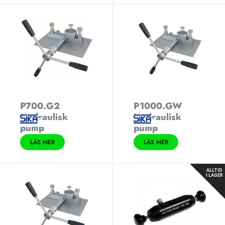
P700.G2
P1000.GW
Hydraulisk
Hydraulisk
pump
pump
LÄS MER
LÄS MER
ALLTID
I LAGER