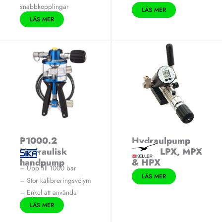
snabbkopplingar
LÄS MER
LÄS MER
P1000.2
Hydraulpump
Hydraulisk
Keller LPX, MPX
handpump
& HPX
– Upp till 1000 bar
LÄS MER
– Stor kalibreringsvolym
– Enkel att använda
LÄS MER