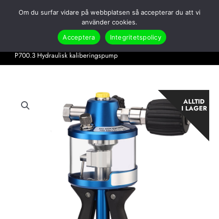
Hoppa
Om du surfar vidare på webbplatsen så accepterar du att vi
till
Search
använder cookies.
innehåll
Acceptera
Integritetspolicy
Hem
Produkter
Tryck & Kraft
Kalibreringspumpar
P700.3 Hydraulisk kaliberingspump
ALLTID
I LAGER