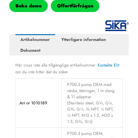
Boka demo
Offertförfrågan
Artikelnummer
Ytterligare information
Dokument
Här visas inte alla tillgängliga artikelnummer.
Kontakta Elit
om du inte hittar det du söker.
P700.3 pump OEM med
väska, tätningar, 1 m slang
& 11 adaptrar
Art nr 1010189
(Stainless steel, G⅛, G¼,
G⅜, G½, ⅛ NPT, ¼ NPT,
½ NPT, M12 x 1.5, M20 x
1.5, G⅛, G¼)
P700.3 pump OEM,