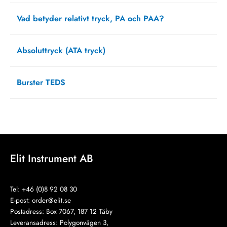
Vad betyder relativt tryck, PA och PAA?
februari 20, 2025
Absoluttryck (ATA tryck)
september 13, 2021
Burster TEDS
augusti 12, 2021
Elit Instrument AB
Tel: +46 (0)8 92 08 30
E-post:
order@elit.se
Postadress: Box 7067, 187 12 Täby
Leveransadress: Polygonvägen 3,