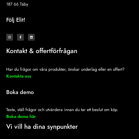
187 66 Täby
Följ Elit!
I
F
L
n
a
i
s
c
n
t
e
k
a
b
e
Kontakt & offertförfrågan
g
o
d
r
o
i
a
k
n
m
-
f
Har du frågor om våra produkter, önskar underlag eller en offert?
Kontakta oss
Boka demo
Testa, ställ frågor och utvärdera innan du tar ett beslut om köp.
Boka demo här
Vi vill ha dina synpunkter