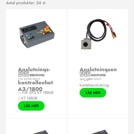
Antal produkter: 54 st
Anslutnings-
Anslutningsen
och
het
– EU-
kontrollenhet
kontaktanslutning
A3/1800
– För SPS KT 1886B
LÄS MER
/ KT 1880B
LÄS MER