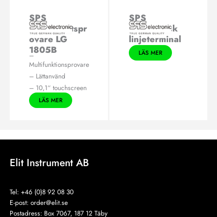
SPS
SPS
Elsäkerhetspr
Pneumatisk
ovare LG
linjeterminal
1805B
LÄS MER
–
Multifunktionsprovare
– Lättanvänd
– 10,1“ touchscreen
LÄS MER
Elit Instrument AB
Tel: +46 (0)8 92 08 30
E-post:
order@elit.se
Postadress: Box 7067, 187 12 Täby