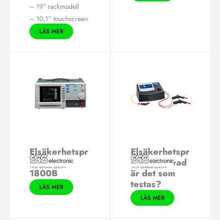
– 19″ rackmodell
– 10,1” touchscreen
LÄS MER
Elsäkerhetspr
Elsäkerhetspr
ovare ST
ovning – vad
1800B
är det som
testas?
LÄS MER
LÄS MER