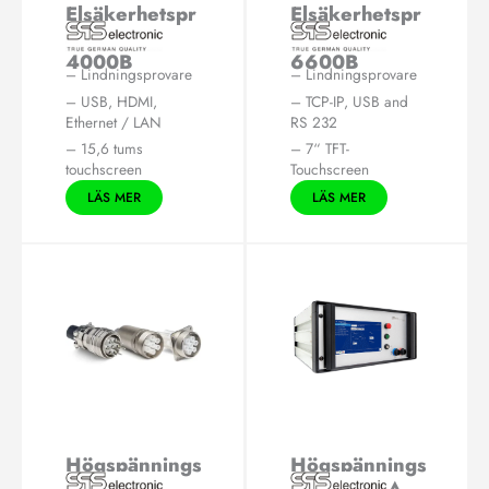
Elsäkerhetspr
Elsäkerhetspr
ovare ST
ovare ST
4000B
6600B
– Lindningsprovare
– Lindningsprovare
– USB, HDMI,
– TCP-IP, USB and
Ethernet / LAN
RS 232
– 15,6 tums
– 7“ TFT-
touchscreen
Touchscreen
LÄS MER
LÄS MER
Högspännings
Högspännings