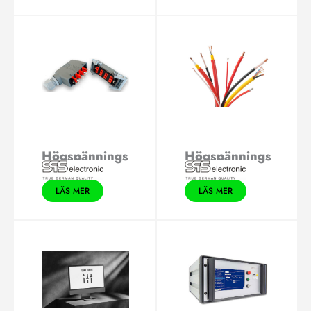
Högspännings
Högspännings
-kontakt
kabel
LÄS MER
LÄS MER