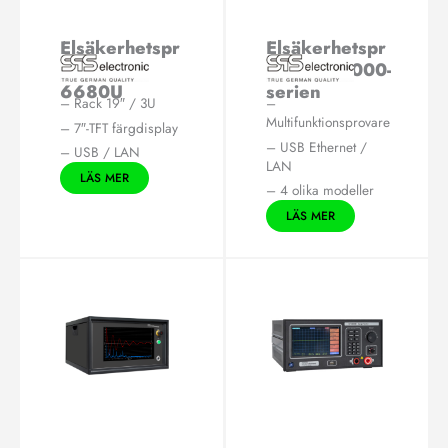
Elsäkerhetspr
Elsäkerhetspr
ovare KT
ovare S 6000-
6680U
serien
– Rack 19″ / 3U
–
Multifunktionsprovare
– 7″-TFT färgdisplay
– USB Ethernet /
– USB / LAN
LAN
LÄS MER
– 4 olika modeller
LÄS MER