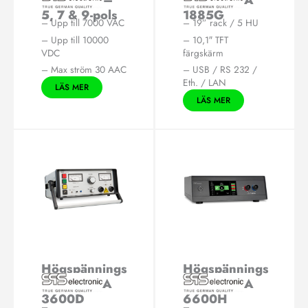
kontakter –
provare HA
5, 7 & 9-pols
1885G
– Upp till 7000 VAC
– 19” rack / 5 HU
– Upp till 10000
– 10,1″ TFT
VDC
färgskärm
– Max ström 30 AAC
– USB / RS 232 /
Eth. / LAN
LÄS MER
LÄS MER
Högspännings
Högspännings
provare HA
provare HA
3600D
6600H
–
–