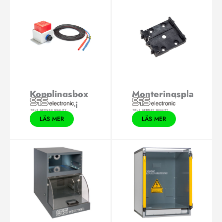
Kopplingsbox
Monteringspla
A4/6600-i
tta MC 22
LÄS MER
LÄS MER