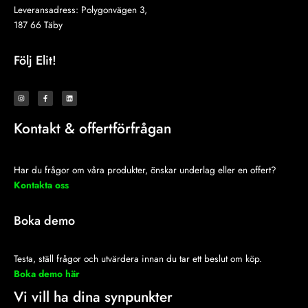
Leveransadress: Polygonvägen 3,
187 66 Täby
Följ Elit!
I
F
L
n
a
i
s
c
n
t
e
k
a
b
e
Kontakt & offertförfrågan
g
o
d
r
o
i
a
k
n
m
-
f
Har du frågor om våra produkter, önskar underlag eller en offert?
Kontakta oss
Boka demo
Testa, ställ frågor och utvärdera innan du tar ett beslut om köp.
Boka demo här
Vi vill ha dina synpunkter