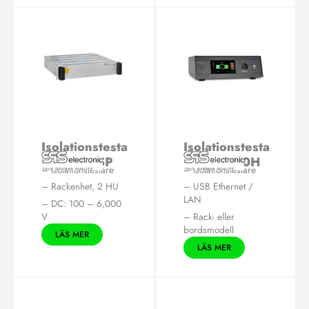
Isolationstesta
Isolationstesta
re IS 1885P
re IS 6600H
– Isolationstestare
– Isolationstestare
– Rackenhet, 2 HU
– USB Ethernet /
LAN
– DC: 100 – 6,000
V
– Rack- eller
bordsmodell
LÄS MER
LÄS MER