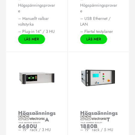
Högspänningsprovar
Högspänningsprovar
e
e
– Manuellt valbar
– USB Ethernet /
voltstyrka
LAN
– Plug-in 14″ / 3 HU
– Flertal testplaner
LÄS MER
LÄS MER
Högspännings
Högspännings
provare HA
provare KT
6680U
1880B
– 19” rack / 3 HU
– 19” rack / 5 HU