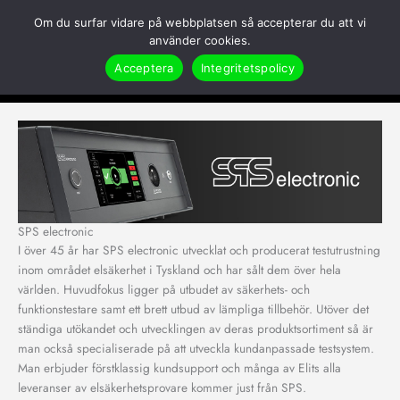
Hoppa
Om du surfar vidare på webbplatsen så accepterar du att vi
till
Search
använder cookies.
innehåll
Acceptera
Integritetspolicy
Hem
Partners
Produkter
SPS electronic
SPS electronic
I över 45 år har SPS electronic utvecklat och producerat testutrustning
inom området elsäkerhet i Tyskland och har sålt dem över hela
världen. Huvudfokus ligger på utbudet av säkerhets- och
funktionstestare samt ett brett utbud av lämpliga tillbehör. Utöver det
ständiga utökandet och utvecklingen av deras produktsortiment så är
man också specialiserade på att utveckla kundanpassade testsystem.
Man erbjuder förstklassig kundsupport och många av Elits alla
leveranser av elsäkerhetsprovare kommer just från SPS.