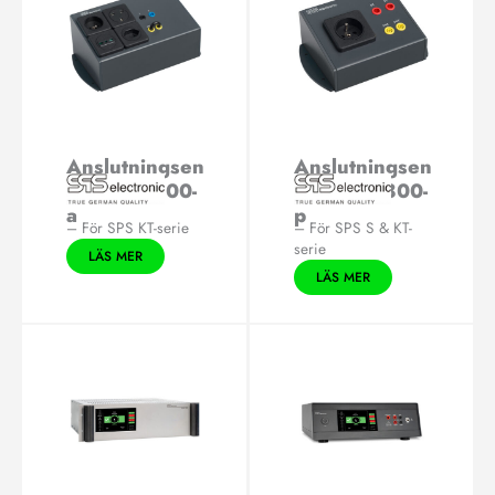
Anslutningsen
Anslutningsen
het A7/3800-
het A8/3800-
a
p
– För SPS KT-serie
– För SPS S & KT-
serie
LÄS MER
LÄS MER