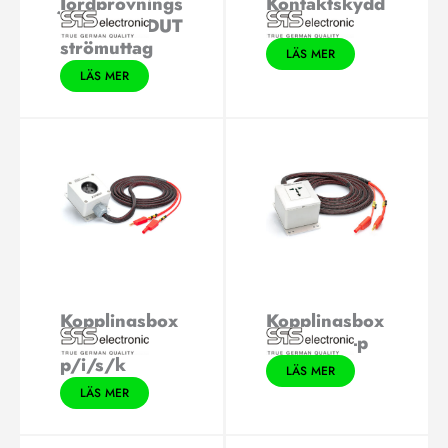
Jordprovnings
Kontaktskydd
kablar till DUT
DK 21
strömuttag
LÄS MER
LÄS MER
Kopplingsbox
Kopplingsbox
A2/6600
A3/6600-p
p/i/s/k
LÄS MER
LÄS MER