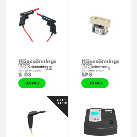
Högspännings
Högspännings
probe SP 02
reläer från
& 03
SPS
LÄS MER
LÄS MER
ALLTID
I LAGER