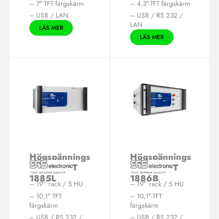
– 7″ TFT färgskärm
– 4.3″-TFT färgskärm
– USB / LAN
– USB / RS 232 /
LAN
LÄS MER
LÄS MER
Högspännings
Högspännings
provare KT
provare KT
1885L
1886B
– 19” rack / 5 HU
– 19” rack / 5 HU
– 10,1″ TFT
– 10,1″-TFT
färgskärm
färgskärm
– USB / RS 232 /
– USB / RS 232 /