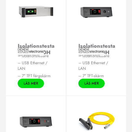
Isolationstesta
Isolationstesta
re IS 6680H
re P 6600H
– Isolationstestare
– Isolationstestare
– USB Ethernet /
– USB Ethernet /
LAN
LAN
– 7″ TFT färgskärm
– 7″ TFT-skärm
LÄS MER
LÄS MER