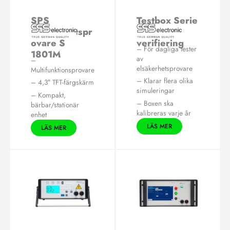
SPS
Testbox Serie
Elsäkerhetspr
D för
ovare S
verifiering
– För dagliga tester
1801M
av
–
elsäkerhetsprovare
Multifunktionsprovare
– Klarar flera olika
– 4,3″ TFT-färgskärm
simuleringar
– Kompakt,
– Boxen ska
bärbar/stationär
kalibreras varje år
enhet
LÄS MER
LÄS MER