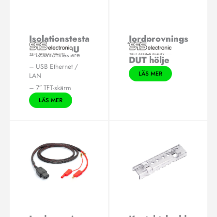
Isolationstesta
Jordprovnings
re P 6600U
kablar för
– Isolationstestare
DUT hölje
– USB Ethernet /
LÄS MER
LAN
– 7″ TFT-skärm
LÄS MER