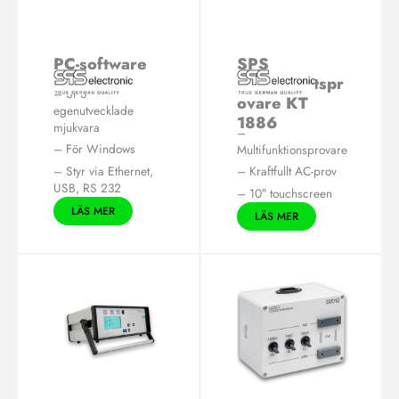
PC-software
SPS
DAT 3810
Elsäkerhetspr
– SPS
ovare KT
egenutvecklade
1886
mjukvara
–
– För Windows
Multifunktionsprovare
– Styr via Ethernet,
– Kraftfullt AC-prov
USB, RS 232
– 10″ touchscreen
LÄS MER
LÄS MER