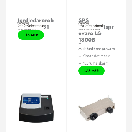
Jordledarprob
SPS
e SPS PE 81
Elsäkerhetspr
ovare LG
LÄS MER
1800B
–
Multifunktionsprovare
– Klarar det mesta
– 4,3 tums skärm
LÄS MER