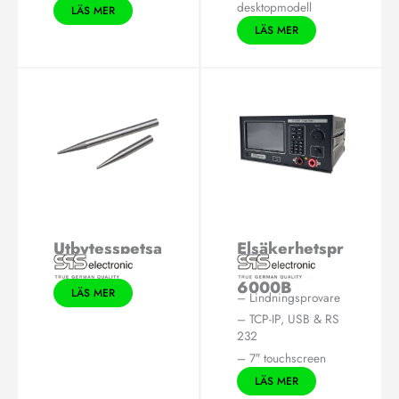
desktopmodell
LÄS MER
LÄS MER
Utbytesspetsa
Elsäkerhetspr
r i volfram
ovare ST
6000B
LÄS MER
– Lindningsprovare
– TCP-IP, USB & RS
232
– 7″ touchscreen
LÄS MER