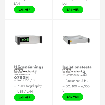
LAN
LAN
LÄS MER
LÄS MER
Högspännings
Isolationstesta
provare KT
re IS 1885L
– Isolationstestare
6780H
– Rack 19″ / 3U
– Rackenhet, 2 HU
– 7″-TFT färgdisplay
– DC: 100 – 6,000
V
– USB / LAN
LÄS MER
LÄS MER