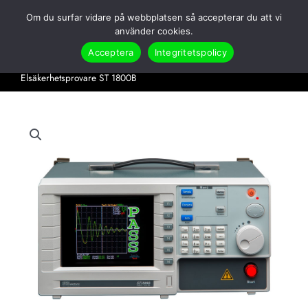
Hoppa
Om du surfar vidare på webbplatsen så accepterar du att vi
till
Search
använder cookies.
innehåll
Acceptera
Integritetspolicy
Hem
Produkter
Utgångna produkter
Elsäkerhetsprovare ST 1800B