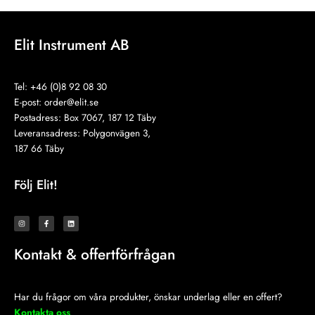
Elit Instrument AB
Tel: +46 (0)8 92 08 30
E-post:
order@elit.se
Postadress: Box 7067, 187 12 Täby
Leveransadress: Polygonvägen 3,
187 66 Täby
Följ Elit!
I
F
L
n
a
i
s
c
n
t
e
k
a
b
e
Kontakt & offertförfrågan
g
o
d
r
o
i
a
k
n
m
-
f
Har du frågor om våra produkter, önskar underlag eller en offert?
Kontakta oss