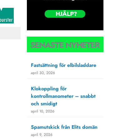
SENASTE NYHETER
Fastsättning för elbilsladdare
april 30, 2026
Klokoppling för
kontrollmanometer – snabbt
och smidigt
april 10, 2026
Spamutskick från Elits domän
april 9, 2026