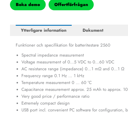
Boka demo
Offertförfrågan
Ytterligare information
Dokument
Funktioner och specifikation för batteritestare 2560
Spectral impedance measurement
Voltage measurement of 0…5 VDC to 0…60 VDC
AC resistance range (impedance) 0…1 mΩ and 0…1 Ω
Frequency range 0.1 Hz … 1 kHz
Temperature measurement 0 … 60 °C
Capacitance measurement approx. 25 mAh to approx. 1
Very good price / performance ratio
Extremely compact design
USB port incl. convenient PC software for configuration, ba