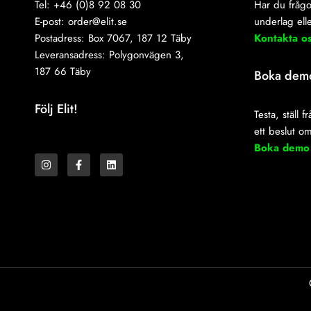
Tel: +46 (0)8 92 08 30
Har du frågo
E-post:
order@elit.se
underlag elle
Postadress: Box 7067, 187 12 Täby
Kontakta o
Leveransadress: Polygonvägen 3,
187 66 Täby
Boka dem
Följ Elit!
Testa, ställ 
ett beslut o
I
F
L
Boka demo
n
a
i
s
c
n
t
e
k
a
b
e
g
o
d
r
o
i
a
k
n
m
-
f