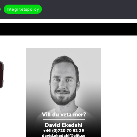
Integritetspolicy
Search
Öppna Applikationer & case
akt
RMA