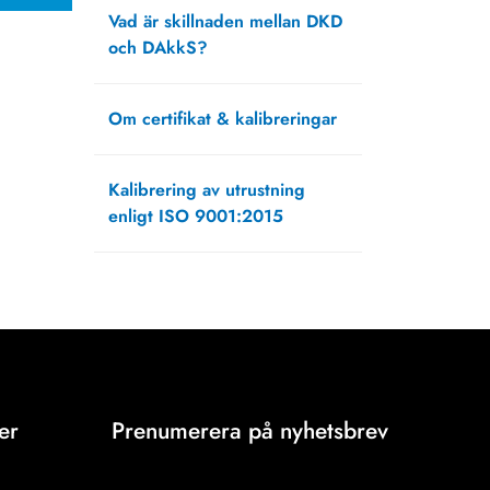
Vad är skillnaden mellan DKD
och DAkkS?
september 17, 2018
Om certifikat & kalibreringar
november 7, 2017
Kalibrering av utrustning
enligt ISO 9001:2015
mars 6, 2017
er
Prenumerera på nyhetsbrev