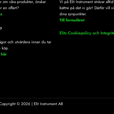
r om våra produkter, önskar
Vi på Elit Instrument strävar alltid 
r en offert?
bättre på det vi gör! Därför vill v
ss
dina synpunkter.
Till formuläret
o
Elits Cookiepolicy och Integrit
frågor och utvärdera innan du tar
m köp.
 här
Copyright ©
2026
| Elit Instrument AB