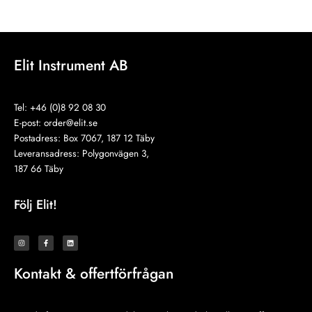
Elit Instrument AB
Tel: +46 (0)8 92 08 30
E-post:
order@elit.se
Postadress: Box 7067, 187 12 Täby
Leveransadress: Polygonvägen 3,
187 66 Täby
Följ Elit!
I
F
L
n
a
i
s
c
n
t
e
k
a
b
e
Kontakt & offertförfrågan
g
o
d
r
o
i
a
k
n
m
-
f