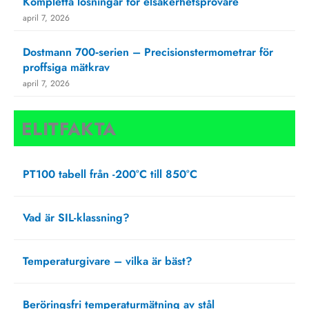
Kompletta lösningar för elsäkerhetsprovare
april 7, 2026
Dostmann 700‑serien – Precisionstermometrar för
proffsiga mätkrav
april 7, 2026
ELITFAKTA
PT100 tabell från -200°C till 850°C
oktober 4, 2024
Vad är SIL-klassning?
februari 22, 2024
Temperaturgivare – vilka är bäst?
juni 23, 2021
Beröringsfri temperaturmätning av stål