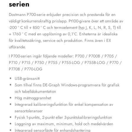
serien
Dostmann P700-serie erbjuder precision och prestanda för en
väldigt konkurrenskraftig prislapp. Pt100-givare över ett område av
-200 ° C till + 850 ° C och termoelement (typ J, K, L, N, R, S, T) till
+ 1760 ° C med en upplösning av 0,1°C. Enheterna är idealiska
för kvalitetssäkring, service och produktion. Finns även i EX
utförande.
I P700-serien ingår följande modeller: P700 / P700B / P705 /
P710 / P715 / P750 / P755 / P755-LOG / P755B-LOG / P770 /
P770B / P770-LOG
USB-gränssnitt
Som tillval finns DE-Graph Windows-programvara för grafisk
och tabelldokumentation
Hög mätnoggrannhet
Integrerad kalibreringsfunktion för enkel kompensation av
sensortoleranser
Fysisk 1-punkts, 2-punkt eller 3-punktskalibreringsfunktion
Loggning av maximum, minimum, hold och medelvärden
Integrerad sensorfäste för enhandshantering