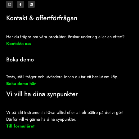
I
F
L
n
a
i
s
c
n
t
e
k
a
b
e
Kontakt & offertförfrågan
g
o
d
r
o
i
a
k
n
m
-
f
Har du frågor om våra produkter, önskar underlag eller en offert?
Kontakta oss
Boka demo
Testa, ställ frågor och utvärdera innan du tar ett beslut om köp.
Boka demo här
Vi vill ha dina synpunkter
Vi på Elit Instrument strävar alltid efter att bli bättre på det vi gör!
Därför vill vi gärna ha dina synpunkter.
Till formuläret