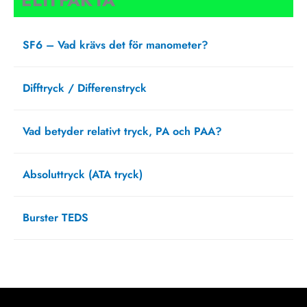
ELITFAKTA
SF6 – Vad krävs det för manometer?
augusti 27, 2025
Difftryck / Differenstryck
april 1, 2025
Vad betyder relativt tryck, PA och PAA?
februari 20, 2025
Absoluttryck (ATA tryck)
september 13, 2021
Burster TEDS
augusti 12, 2021