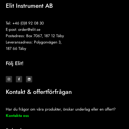
Elit Instrument AB
Tel: +46 (0)8 92 08 30
E-post:
order@elit.se
Postadress: Box 7067, 187 12 Täby
Leveransadress: Polygonvägen 3,
187 66 Täby
Följ Elit!
I
F
L
n
a
i
s
c
n
t
e
k
a
b
e
Kontakt & offertförfrågan
g
o
d
r
o
i
a
k
n
m
-
f
Har du frågor om våra produkter, önskar underlag eller en offert?
Kontakta oss