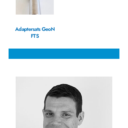
Adaptersats GeoN
FTS