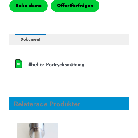
Boka demo
Offertförfrågan
Dokument
Tillbehör Portrycksmätning
Relaterade Produkter