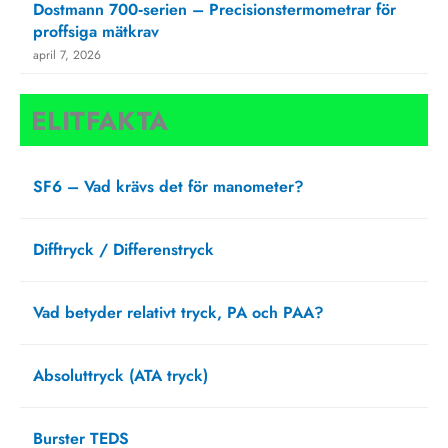
Dostmann 700‑serien – Precisionstermometrar för
proffsiga mätkrav
april 7, 2026
ELITFAKTA
SF6 – Vad krävs det för manometer?
augusti 27, 2025
Difftryck / Differenstryck
april 1, 2025
Vad betyder relativt tryck, PA och PAA?
februari 20, 2025
Absoluttryck (ATA tryck)
september 13, 2021
Burster TEDS