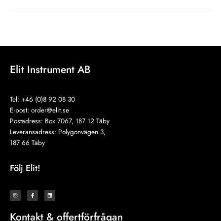
augusti 12, 2021
Elit Instrument AB
Tel: +46 (0)8 92 08 30
E-post:
order@elit.se
Postadress: Box 7067, 187 12 Täby
Leveransadress: Polygonvägen 3,
187 66 Täby
Följ Elit!
I
F
L
n
a
i
s
c
n
t
e
k
a
b
e
Kontakt & offertförfrågan
g
o
d