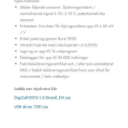
Specifikationer
Stöder följande sensorer: Spänningsmätare /
normaliserad signal ± 5V, ± 10 V, potentiometriska
sensorer
Enhetstest: Simulator för töjningsmätare upp till ± 50 mV
/ V
Enkel justering genom Burst TEDS
Utmärkt linjäritet med icke-linjäritet <± 0,001%
Lagring av upp till 16 mätprogram
Datalogger för upp till 30.000 mätningar
Fabrikskalibreringscertifikat och / eller tysk ackrediterat
DKD / DakkS kalibreringscertifikat finns som tillval för
instrumentet / hela mätkedjan
Ladda ner mjukvara här
DigiCalV2015.1.0.0Install_EN.zip
USB driver 7281.zip