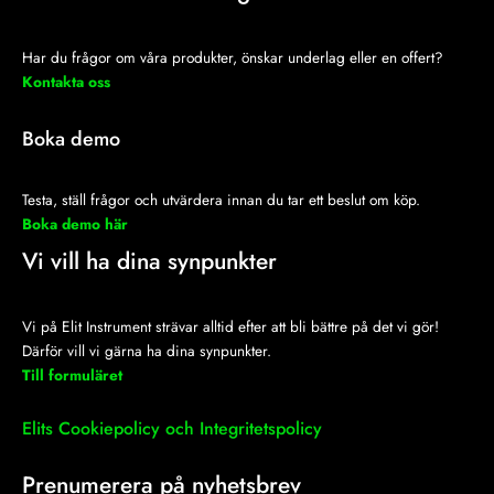
r
o
i
a
k
n
m
-
f
Har du frågor om våra produkter, önskar underlag eller en offert?
Kontakta oss
Boka demo
Testa, ställ frågor och utvärdera innan du tar ett beslut om köp.
Boka demo här
Vi vill ha dina synpunkter
Vi på Elit Instrument strävar alltid efter att bli bättre på det vi gör!
Därför vill vi gärna ha dina synpunkter.
Till formuläret
Elits Cookiepolicy och Integritetspolicy
Prenumerera på nyhetsbrev