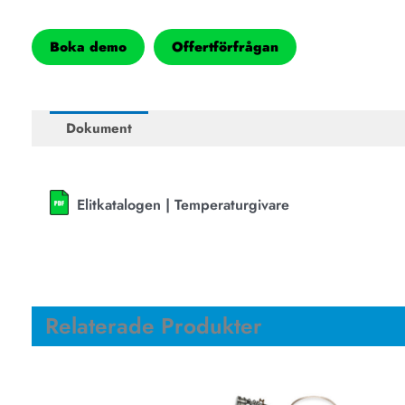
Boka demo
Offertförfrågan
Dokument
Elitkatalogen | Temperaturgivare
Relaterade Produkter