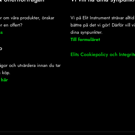
r om våra produkter, önskar
Vi på Elit Instrument strävar alltid 
r en offert?
bättre på det vi gör! Därför vill v
ss
dina synpunkter.
Till formuläret
o
Elits Cookiepolicy och Integrit
frågor och utvärdera innan du tar
m köp.
 här