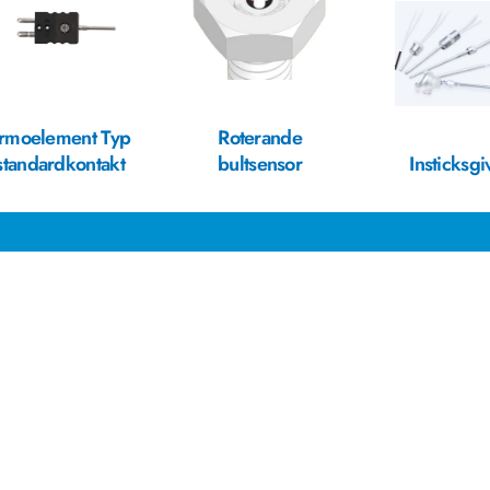
rmoelement Typ
Roterande
 standardkontakt
bultsensor
Insticksgi