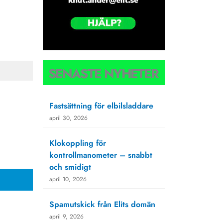
SENASTE NYHETER
Fastsättning för elbilsladdare
april 30, 2026
Klokoppling för
kontrollmanometer – snabbt
och smidigt
april 10, 2026
Spamutskick från Elits domän
april 9, 2026