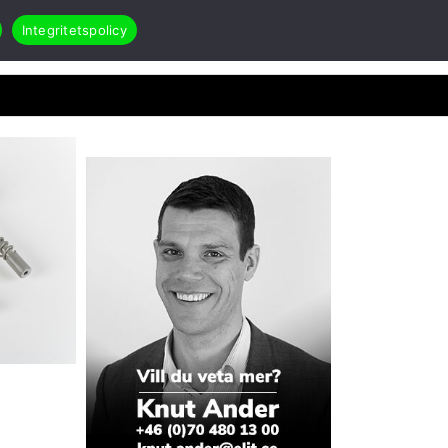
Integritetspolicy
Search
Öppna Applikationer & case
akt
RMA