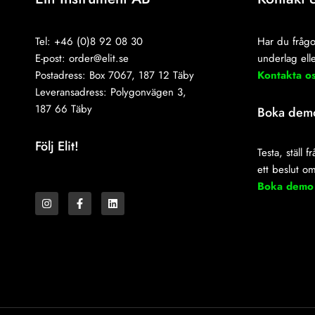
Tel: +46 (0)8 92 08 30
Har du frågo
E-post:
order@elit.se
underlag elle
Postadress: Box 7067, 187 12 Täby
Kontakta o
Leveransadress: Polygonvägen 3,
187 66 Täby
Boka dem
Följ Elit!
Testa, ställ 
ett beslut o
I
F
L
Boka demo
n
a
i
s
c
n
t
e
k
a
b
e
g
o
d
r
o
i
a
k
n
m
-
f