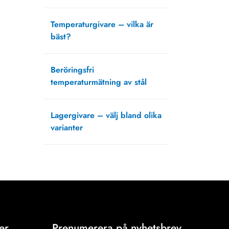
februari 22, 2024
Temperaturgivare – vilka är
bäst?
juni 23, 2021
Beröringsfri
temperaturmätning av stål
mars 15, 2021
Lagergivare – välj bland olika
varianter
oktober 5, 2020
er
Prenumerera på nyhetsbrev