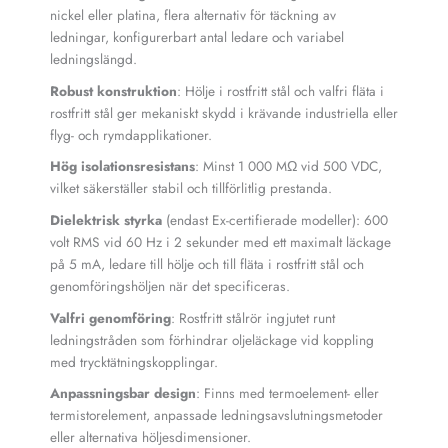
nickel eller platina, flera alternativ för täckning av
ledningar, konfigurerbart antal ledare och variabel
ledningslängd.
Robust konstruktion
: Hölje i rostfritt stål och valfri fläta i
rostfritt stål ger mekaniskt skydd i krävande industriella eller
flyg- och rymdapplikationer.
Hög isolationsresistans
: Minst 1 000 MΩ vid 500 VDC,
vilket säkerställer stabil och tillförlitlig prestanda.
Dielektrisk styrka
(endast Ex-certifierade modeller): 600
volt RMS vid 60 Hz i 2 sekunder med ett maximalt läckage
på 5 mA, ledare till hölje och till fläta i rostfritt stål och
genomföringshöljen när det specificeras.
Valfri genomföring
: Rostfritt stålrör ingjutet runt
ledningstråden som förhindrar oljeläckage vid koppling
med trycktätningskopplingar.
Anpassningsbar design
: Finns med termoelement- eller
termistorelement, anpassade ledningsavslutningsmetoder
eller alternativa höljesdimensioner.