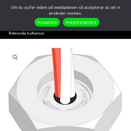
Hoppa
Om du surfar vidare på webbplatsen så accepterar du att vi
till
Search
använder cookies.
innehåll
Acceptera
Integritetspolicy
Hem
Produkter
Temperatur
Termoelement
Roterande bultsensor