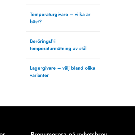
februari 22, 2024
Temperaturgivare – vilka är
bäst?
juni 23, 2021
Beröringsfri
temperaturmätning av stål
mars 15, 2021
Lagergivare – välj bland olika
varianter
oktober 5, 2020
er
Prenumerera på nyhetsbrev