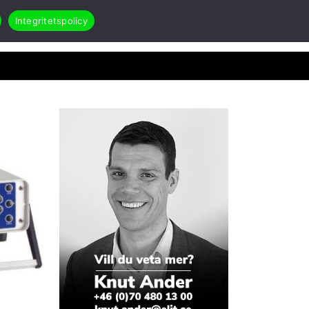
Integritetspolicy
Search
Öppna Applikationer & case
akt
RMA