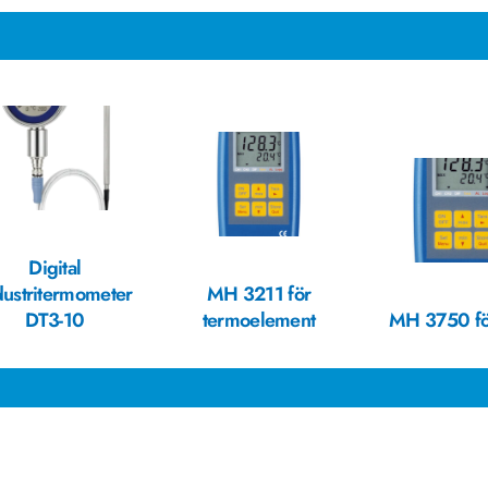
Digital
dustritermometer
MH 3211 för
DT3-10
termoelement
MH 3750 fö