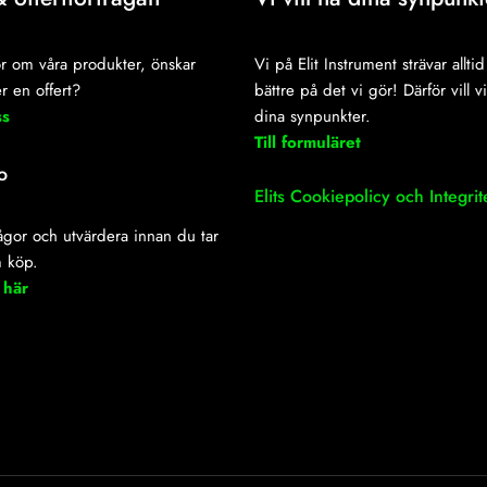
r om våra produkter, önskar
Vi på Elit Instrument strävar alltid 
r en offert?
bättre på det vi gör! Därför vill v
ss
dina synpunkter.
Till formuläret
o
Elits Cookiepolicy och Integrit
frågor och utvärdera innan du tar
m köp.
 här