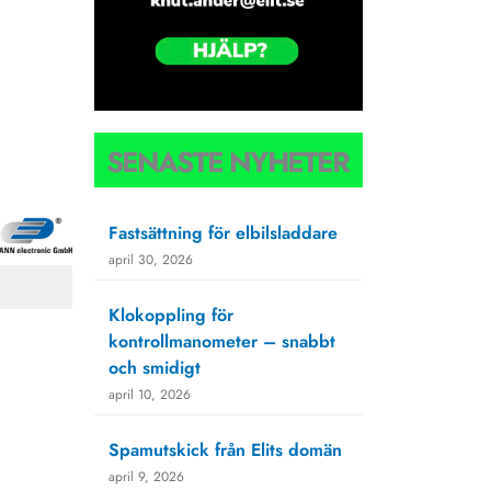
SENASTE NYHETER
Fastsättning för elbilsladdare
april 30, 2026
Klokoppling för
kontrollmanometer – snabbt
och smidigt
april 10, 2026
Spamutskick från Elits domän
april 9, 2026