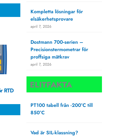
Kompletta lösningar för
elsäkerhetsprovare
april 7, 2026
Dostmann 700‑serien –
Precisionstermometrar för
proffsiga mätkrav
april 7, 2026
ELITFAKTA
r RTD
PT100 tabell från -200°C till
850°C
oktober 4, 2024
Vad är SIL-klassning?