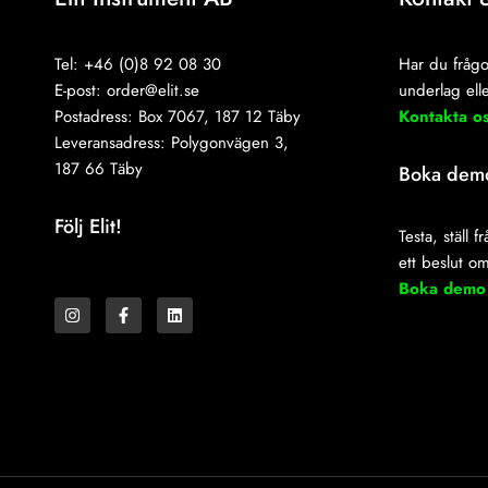
Tel: +46 (0)8 92 08 30
Har du frågo
E-post:
order@elit.se
underlag elle
Postadress: Box 7067, 187 12 Täby
Kontakta o
Leveransadress: Polygonvägen 3,
187 66 Täby
Boka dem
Följ Elit!
Testa, ställ 
ett beslut o
I
F
L
Boka demo
n
a
i
s
c
n
t
e
k
a
b
e
g
o
d
r
o
i
a
k
n
m
-
f