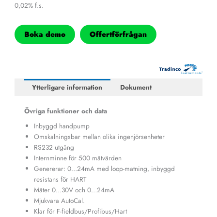
0,02% f.s.
Boka demo
Offertförfrågan
Ytterligare information
Dokument
Övriga funktioner och data
Inbyggd handpump
Omskalningsbar mellan olika ingenjörsenheter
RS232 utgång
Internminne för 500 mätvärden
Genererar: 0…24mA med loop-matning, inbyggd
resistans för HART
Mäter 0…30V och 0…24mA
Mjukvara AutoCal.
Klar för F-fieldbus/Profibus/Hart