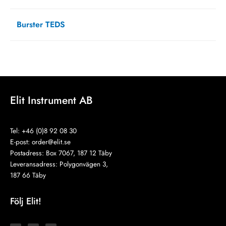
september 13, 2021
Burster TEDS
augusti 12, 2021
Elit Instrument AB
Tel: +46 (0)8 92 08 30
E-post:
order@elit.se
Postadress: Box 7067, 187 12 Täby
Leveransadress: Polygonvägen 3,
187 66 Täby
Följ Elit!
I
F
L