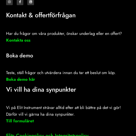
n
a
i
s
c
n
t
e
k
a
b
e
Kontakt & offertförfrågan
g
o
d
r
o
i
a
k
n
m
-
f
Har du frågor om våra produkter, önskar underlag eller en offert?
Kontakta oss
Boka demo
Testa, ställ frågor och utvärdera innan du tar ett beslut om köp.
Boka demo här
Vi vill ha dina synpunkter
Vi på Elit Instrument strävar alltid efter att bli bättre på det vi gör!
Därför vill vi gärna ha dina synpunkter.
Till formuläret
Elits Cookiepolicy och Integritetspolicy