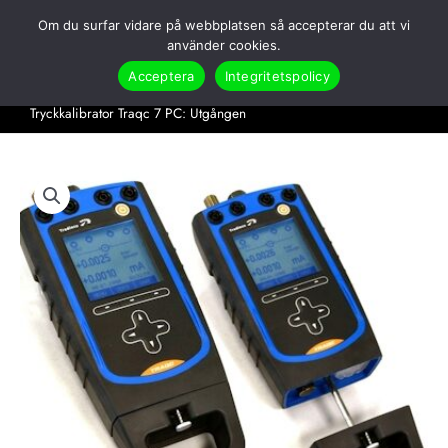
Hoppa
Om du surfar vidare på webbplatsen så accepterar du att vi
till
Search
använder cookies.
innehåll
Acceptera
Integritetspolicy
Hem
Produkter
Utgångna produkter
Tryckkalibrator Traqc 7 PC: Utgången