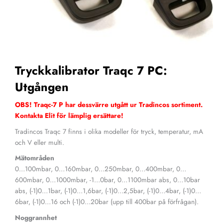
Tryckkalibrator Traqc 7 PC:
Utgången
OBS! Traqc-7 P har dessvärre utgått ur Tradincos sortiment.
Kontakta Elit
för lämplig ersättare!
Tradincos Traqc 7 finns i olika modeller för tryck, temperatur, mA
och V eller multi.
Mätområden
0…100mbar, 0…160mbar, 0…250mbar, 0…400mbar, 0…
600mbar, 0…1000mbar, -1…0bar, 0…1100mbar abs, 0…10bar
abs, (-1)0…1bar, (-1)0…1,6bar, (-1)0…2,5bar, (-1)0…4bar, (-1)0…
6bar, (-1)0…16 och (-1)0…20bar (upp till 400bar på förfrågan).
Noggrannhet