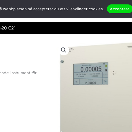
å webbplatsen så accepterar du att vi använder cookies.
Acceptera
er
Öppna Om oss
Partners
Nyheter
Applikationer & case
Kont
c-20 C21
dande instrument för