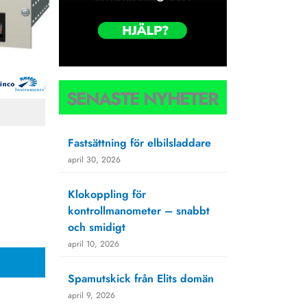
SENASTE NYHETER
Fastsättning för elbilsladdare
april 30, 2026
Klokoppling för
kontrollmanometer – snabbt
och smidigt
april 10, 2026
Spamutskick från Elits domän
april 9, 2026