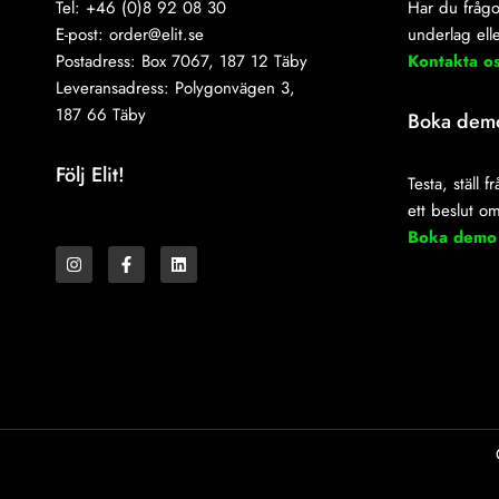
Tel: +46 (0)8 92 08 30
Har du frågo
E-post:
order@elit.se
underlag elle
Postadress: Box 7067, 187 12 Täby
Kontakta o
Leveransadress: Polygonvägen 3,
187 66 Täby
Boka dem
Följ Elit!
Testa, ställ 
ett beslut o
I
F
L
Boka demo
n
a
i
s
c
n
t
e
k
a
b
e
g
o
d
r
o
i
a
k
n
m
-
f