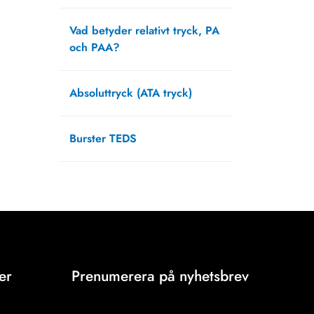
april 1, 2025
Vad betyder relativt tryck, PA
och PAA?
februari 20, 2025
Absoluttryck (ATA tryck)
september 13, 2021
Burster TEDS
augusti 12, 2021
er
Prenumerera på nyhetsbrev