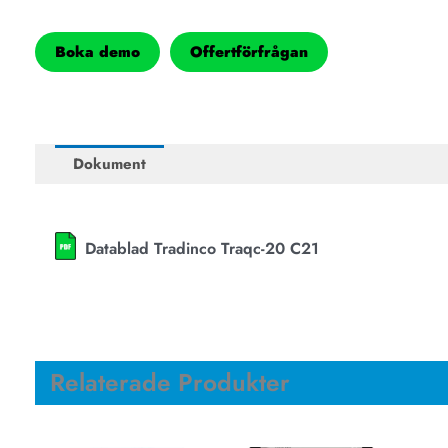
Boka demo
Offertförfrågan
Dokument
Datablad Tradinco Traqc-20 C21
Relaterade Produkter