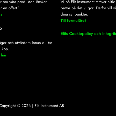
r om våra produkter, önskar
Vi på Elit Instrument strävar alltid 
r en offert?
bättre på det vi gör! Därför vill v
ss
dina synpunkter.
Till formuläret
o
Elits Cookiepolicy och Integrit
frågor och utvärdera innan du tar
m köp.
 här
Copyright ©
2026
| Elit Instrument AB