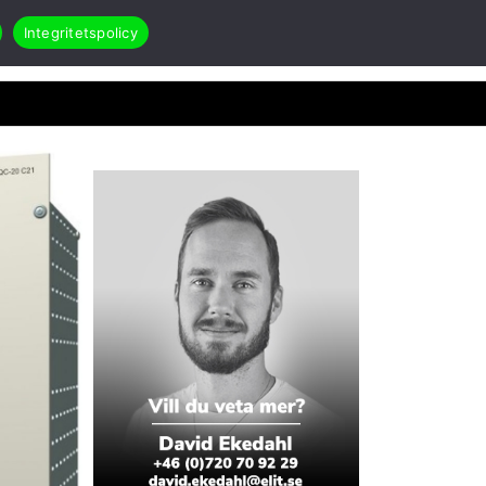
Integritetspolicy
Search
Öppna Applikationer & case
akt
RMA