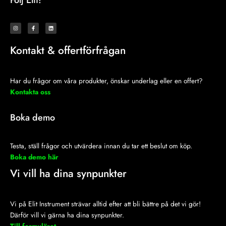
Följ Elit!
I
F
L
n
a
i
s
c
n
t
e
k
a
b
e
Kontakt & offertförfrågan
g
o
d
r
o
i
a
k
n
m
-
f
Har du frågor om våra produkter, önskar underlag eller en offert?
Kontakta oss
Boka demo
Testa, ställ frågor och utvärdera innan du tar ett beslut om köp.
Boka demo här
Vi vill ha dina synpunkter
Vi på Elit Instrument strävar alltid efter att bli bättre på det vi gör!
Därför vill vi gärna ha dina synpunkter.
Till formuläret