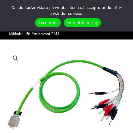
Hoppa
Om du surfar vidare på webbplatsen så accepterar du att vi
till
Search
använder cookies.
innehåll
Acceptera
Integritetspolicy
Hem
Produkter
Tryck & Kraft
Tillbehör Tryck & Kraft
Mätkabel för Resistomat 2311