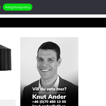
Integritetspolicy
Search
Öppna Applikationer & case
akt
RMA