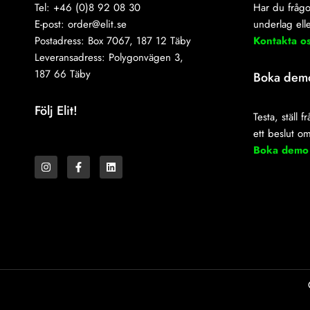
Tel: +46 (0)8 92 08 30
Har du frågo
E-post:
order@elit.se
underlag elle
Postadress: Box 7067, 187 12 Täby
Kontakta o
Leveransadress: Polygonvägen 3,
187 66 Täby
Boka dem
Följ Elit!
Testa, ställ 
ett beslut o
I
F
L
Boka demo
n
a
i
s
c
n
t
e
k
a
b
e
g
o
d
r
o
i
a
k
n
m
-
f