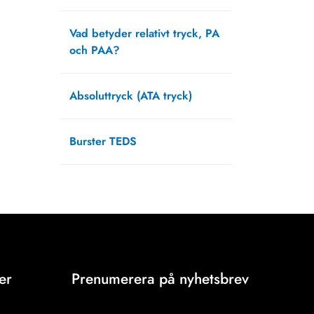
april 1, 2025
Vad betyder relativt tryck, PA
och PAA?
februari 20, 2025
Absoluttryck (ATA tryck)
september 13, 2021
Burster TEDS
augusti 12, 2021
er
Prenumerera på nyhetsbrev