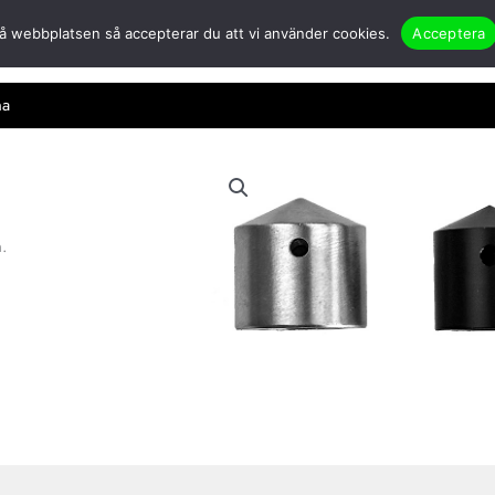
å webbplatsen så accepterar du att vi använder cookies.
Acceptera
er
Öppna Om oss
Partners
Nyheter
Applikationer & case
Kont
na
n.