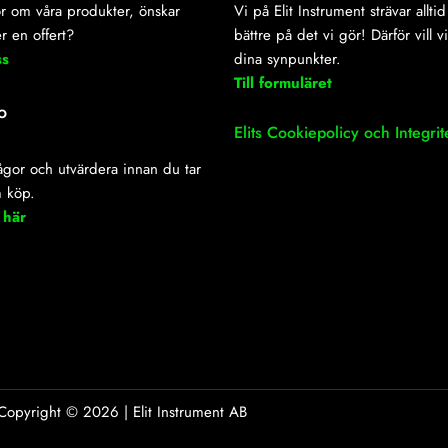
r om våra produkter, önskar
Vi på Elit Instrument strävar alltid 
r en offert?
bättre på det vi gör! Därför vill v
ss
dina synpunkter.
Till formuläret
o
Elits Cookiepolicy och Integrit
frågor och utvärdera innan du tar
m köp.
 här
Copyright ©
2026
| Elit Instrument AB