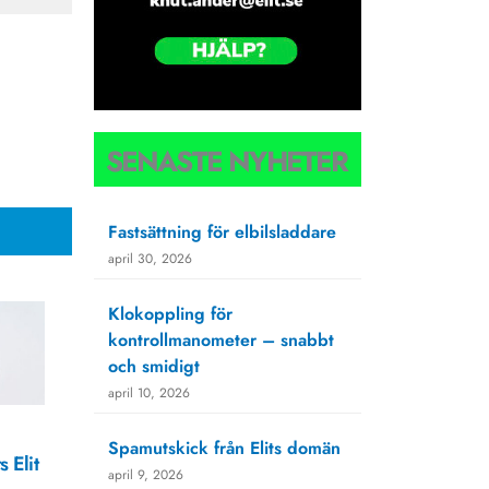
SENASTE NYHETER
Fastsättning för elbilsladdare
april 30, 2026
Klokoppling för
kontrollmanometer – snabbt
och smidigt
april 10, 2026
Spamutskick från Elits domän
 Elit
april 9, 2026