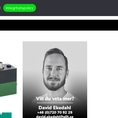
Integritetspolicy
Search
Öppna Applikationer & case
akt
RMA