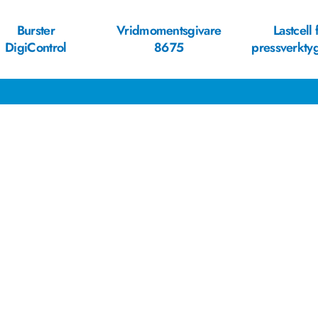
Burster
Vridmomentsgivare
Lastcell 
DigiControl
8675
pressverkty