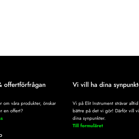
& offertförfrågan
Vi vill ha dina synpunkt
r om våra produkter, önskar
Vi på Elit Instrument strävar alltid 
r en offert?
bättre på det vi gör! Därför vill v
ss
dina synpunkter.
Till formuläret
o