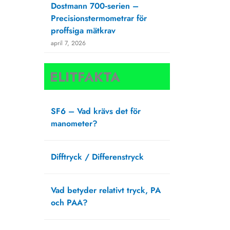
Dostmann 700‑serien –
Precisionstermometrar för
proffsiga mätkrav
april 7, 2026
ELITFAKTA
SF6 – Vad krävs det för
manometer?
augusti 27, 2025
Difftryck / Differenstryck
april 1, 2025
Vad betyder relativt tryck, PA
och PAA?
februari 20, 2025