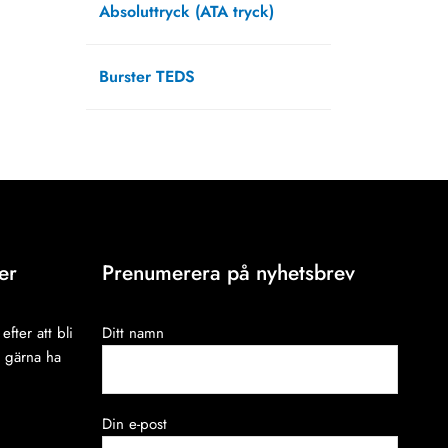
Absoluttryck (ATA tryck)
september 13, 2021
Burster TEDS
augusti 12, 2021
er
Prenumerera på nyhetsbrev
efter att bli
Ditt namn
i gärna ha
Din e-post