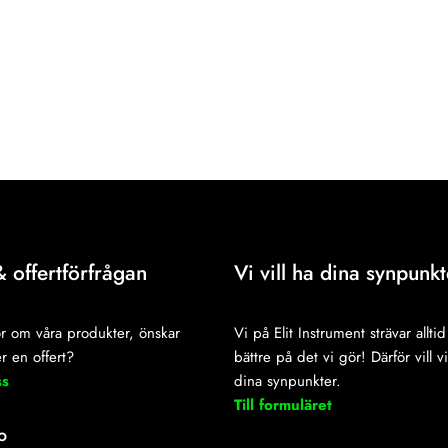
& offertförfrågan
Vi vill ha dina synpunkt
r om våra produkter, önskar
Vi på Elit Instrument strävar alltid 
r en offert?
bättre på det vi gör! Därför vill v
ss
dina synpunkter.
Till formuläret
o