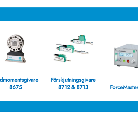
idmomentsgivare
Förskjutningsgivare
8675
8712 & 8713
ForceMaste