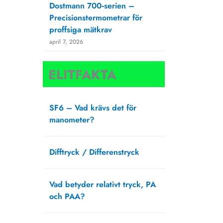
Dostmann 700‑serien –
Precisionstermometrar för
proffsiga mätkrav
april 7, 2026
ELITFAKTA
SF6 – Vad krävs det för
manometer?
augusti 27, 2025
Difftryck / Differenstryck
april 1, 2025
Vad betyder relativt tryck, PA
och PAA?
februari 20, 2025