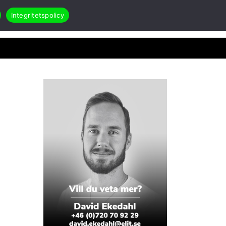
Integritetspolicy
Search
Öppna Applikationer & case
akt
RMA