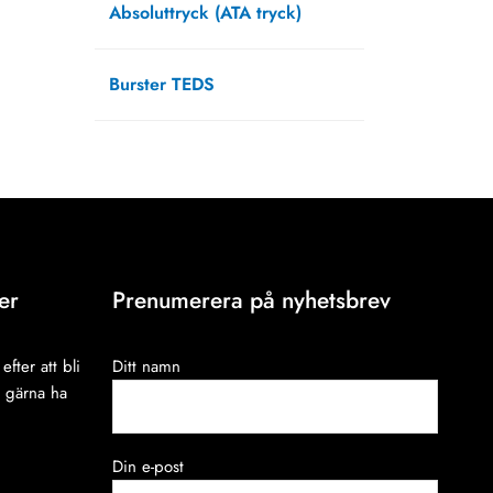
Absoluttryck (ATA tryck)
september 13, 2021
Burster TEDS
augusti 12, 2021
er
Prenumerera på nyhetsbrev
efter att bli
Ditt namn
i gärna ha
Din e-post