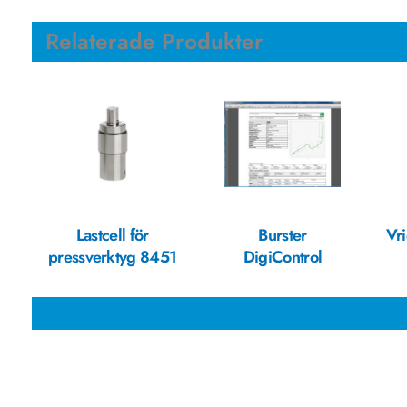
Relaterade Produkter
Lastcell för
Burster
Vr
pressverktyg 8451
DigiControl