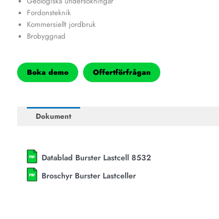
Geologiska undersökningar
Fordonsteknik
Kommersiellt jordbruk
Brobyggnad
Boka demo
Offertförfrågan
Dokument
Datablad Burster Lastcell 8532
Broschyr Burster Lastceller