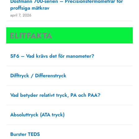
Dostmann 700‑serien – Precisionstermometrar för
proffsiga mätkrav
april 7, 2026
ELITFAKTA
SF6 – Vad krävs det för manometer?
augusti 27, 2025
Difftryck / Differenstryck
april 1, 2025
Vad betyder relativt tryck, PA och PAA?
februari 20, 2025
Absoluttryck (ATA tryck)
september 13, 2021
Burster TEDS