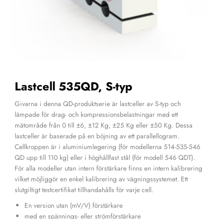
Lastcell 535QD, S-typ
Givarna i denna QD-produktserie är lastceller av S-typ och
lämpade för drag- och kompressionsbelastningar med ett
mätområde från 0 till ±6, ±12 Kg, ±25 Kg eller ±50 Kg. Dessa
lastceller är baserade på en böjning av ett parallellogram.
Cellkroppen är i aluminiumlegering (för modellerna 514-535-546
QD upp till 110 kg) eller i höghållfast stål (för modell 546 QDT).
För alla modeller utan intern förstärkare finns en intern kalibrering
vilket möjliggör en enkel kalibrering av vägningssystemet. Ett
slutgiltigt testcertifikat tillhandahålls för varje cell.
En version utan (mV/V) förstärkare
med en spännings- eller strömförstärkare