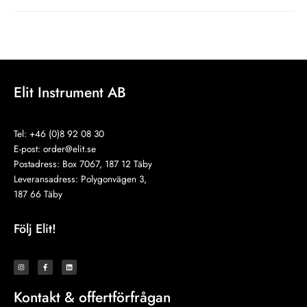
augusti 12, 2021
Elit Instrument AB
Tel: +46 (0)8 92 08 30
E-post:
order@elit.se
Postadress: Box 7067, 187 12 Täby
Leveransadress: Polygonvägen 3,
187 66 Täby
Följ Elit!
I
F
L
n
a
i
s
c
n
t
e
k
a
b
e
Kontakt & offertförfrågan
g
o
d
r
o
i