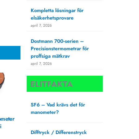
Kompletta lösningar för
elsäkerhetsprovare
april 7, 2026
Dostmann 700‑serien –
Precisionstermometrar för
proffsiga mätkrav
april 7, 2026
ELITFAKTA
SF6 – Vad krävs det för
manometer?
ometer
augusti 27, 2025
i
Difftryck / Differenstryck