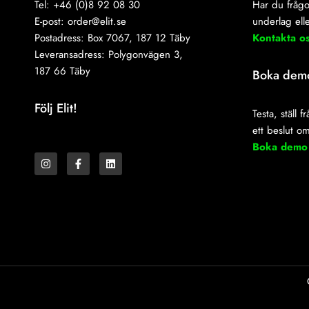
Tel: +46 (0)8 92 08 30
Har du frågo
E-post:
order@elit.se
underlag elle
Postadress: Box 7067, 187 12 Täby
Kontakta o
Leveransadress: Polygonvägen 3,
187 66 Täby
Boka dem
Följ Elit!
Testa, ställ 
ett beslut o
I
F
L
Boka demo
n
a
i
s
c
n
t
e
k
a
b
e
g
o
d
r
o
i
a
k
n
m
-
f