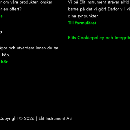
r om våra produkter, önskar
Vi på Elit Instrument strävar alltid 
r en offert?
bättre på det vi gör! Därför vill v
ss
dina synpunkter.
Till formuläret
o
Elits Cookiepolicy och Integrit
frågor och utvärdera innan du tar
m köp.
 här
Copyright ©
2026
| Elit Instrument AB