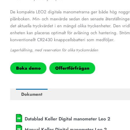
De kompakta LEO2 digitala manometrarna ger både hög noggra
plånboken. Min- och maxvärde sedan den senaste återställninge
det aktuella tryckvärdet i en mängd olika tryckenheter. Den vrid
enheten kan placeras optimalt för avläning och hantering. Ström t
konventionellt CR2430 knappcellsbatteri som medföljer.
Lagerhållning, med reservation för olika tryckområden
Boka demo
Offertförfrågan
Dokument
Datablad Keller Digital manometer Leo 2
Manual Keller Digital manometer Leo 2