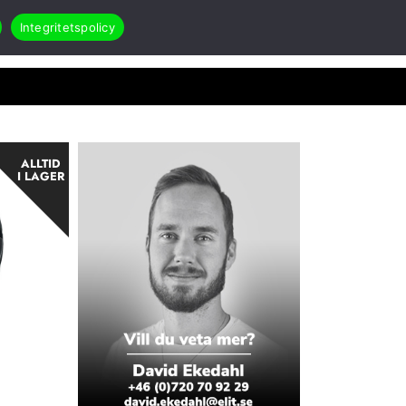
Integritetspolicy
Search
Öppna Applikationer & case
akt
RMA
ALLTID
I LAGER