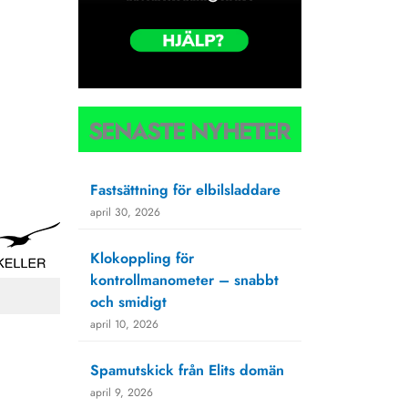
SENASTE NYHETER
Fastsättning för elbilsladdare
april 30, 2026
Klokoppling för
kontrollmanometer – snabbt
och smidigt
april 10, 2026
Spamutskick från Elits domän
april 9, 2026