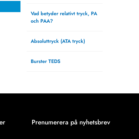
april 1, 2025
Vad betyder relativt tryck, PA
och PAA?
februari 20, 2025
Absoluttryck (ATA tryck)
september 13, 2021
Burster TEDS
augusti 12, 2021
er
Prenumerera på nyhetsbrev