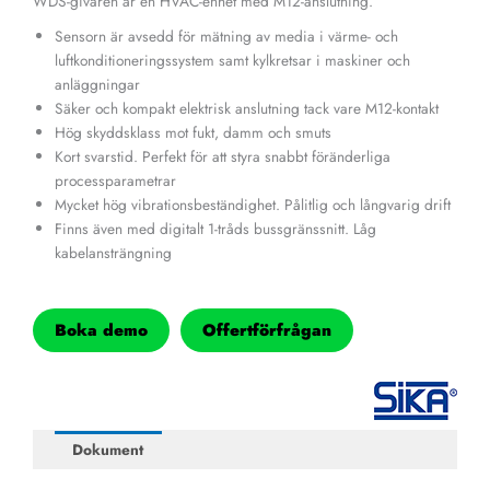
WDS-givaren är en HVAC-enhet med M12-anslutning.
Sensorn är avsedd för mätning av media i värme- och
luftkonditioneringssystem samt kylkretsar i maskiner och
anläggningar
Säker och kompakt elektrisk anslutning tack vare M12-kontakt
Hög skyddsklass mot fukt, damm och smuts
Kort svarstid. Perfekt för att styra snabbt föränderliga
processparametrar
Mycket hög vibrationsbeständighet. Pålitlig och långvarig drift
Finns även med digitalt 1-tråds bussgränssnitt. Låg
kabelansträngning
Boka demo
Offertförfrågan
Dokument