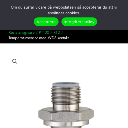
Hoppa
Om du surfar vidare på webbplatsen så accepterar du att vi
till
Search
använder cookies.
innehåll
Acceptera
Integritetspolicy
Hem
Produkter
Temperatur
Resistansgivare / PT100 / RTD
Temperatursensor med WDS-kontakt