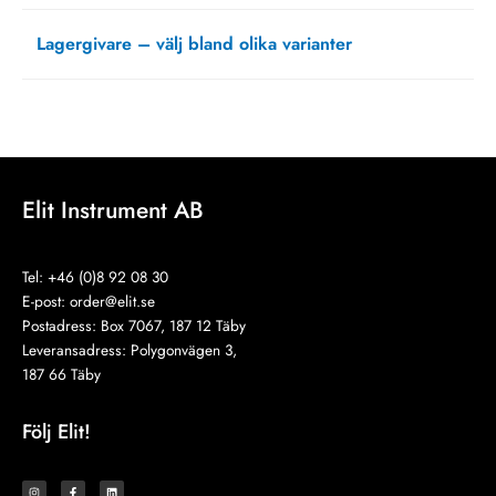
mars 15, 2021
Lagergivare – välj bland olika varianter
oktober 5, 2020
Elit Instrument AB
Tel: +46 (0)8 92 08 30
E-post:
order@elit.se
Postadress: Box 7067, 187 12 Täby
Leveransadress: Polygonvägen 3,
187 66 Täby
Följ Elit!
I
F
L
n
a
i