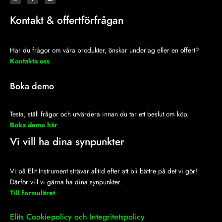
s
c
n
t
e
k
a
b
e
Kontakt & offertförfrågan
g
o
d
r
o
i
a
k
n
m
-
f
Har du frågor om våra produkter, önskar underlag eller en offert?
Kontakta oss
Boka demo
Testa, ställ frågor och utvärdera innan du tar ett beslut om köp.
Boka demo här
Vi vill ha dina synpunkter
Vi på Elit Instrument strävar alltid efter att bli bättre på det vi gör!
Därför vill vi gärna ha dina synpunkter.
Till formuläret
Elits Cookiepolicy och Integritetspolicy