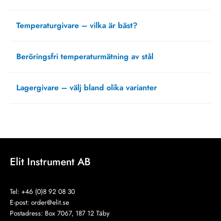
februari 22, 2024
Temperaturgivare – vilka är bäst?
juni 23, 2021
Beröringsfri temperaturmätning av stål
mars 15, 2021
Lagergivare – välj bland olika varianter
oktober 5, 2020
Elit Instrument AB
Tel: +46 (0)8 92 08 30
E-post:
order@elit.se
Postadress: Box 7067, 187 12 Täby