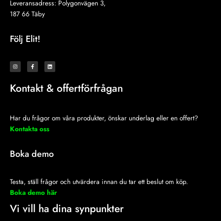
Leveransadress: Polygonvägen 3,
187 66 Täby
Följ Elit!
I
F
L
n
a
i
s
c
n
t
e
k
a
b
e
Kontakt & offertförfrågan
g
o
d
r
o
i
a
k
n
m
-
f
Har du frågor om våra produkter, önskar underlag eller en offert?
Kontakta oss
Boka demo
Testa, ställ frågor och utvärdera innan du tar ett beslut om köp.
Boka demo här
Vi vill ha dina synpunkter