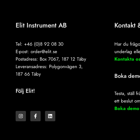
Elit Instrument AB
Kontakt 
Tel: +46 (0)8 92 08 30
Har du frågo
E-post:
order@elit.se
underlag elle
Postadress: Box 7067, 187 12 Täby
Kontakta o
Leveransadress: Polygonvägen 3,
187 66 Täby
Boka dem
Följ Elit!
Testa, ställ 
ett beslut o
I
F
L
Boka demo
n
a
i
s
c
n
t
e
k
a
b
e
g
o
d
r
o
i
a
k
n