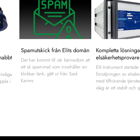
Spamutskick från Elits domän
Kompletta lösninga
nabbt
elsäkerhetsprovare
Det har kommit till vår kännedom att
ett sk spam-mail som innehåller en
Elit Instrument startad
klickbar länk, gått ut från Said
försäljningen av elsäk
smidiga
Karims
med tillhörande tjänste
ppla i
idag är ett stabilt och s