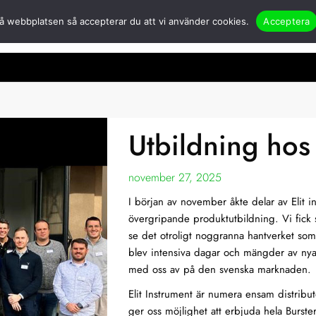
å webbplatsen så accepterar du att vi använder cookies.
Acceptera
er
Öppna Om oss
Partners
Nyheter
Applikationer & case
Kont
Utbildning hos
november 27, 2025
I början av november åkte delar av Elit in
övergripande produktutbildning. Vi fick 
se det otroligt noggranna hantverket som
blev intensiva dagar och mängder av nya 
med oss av på den svenska marknaden.
Elit Instrument är numera ensam distribu
ger oss möjlighet att erbjuda hela Burst