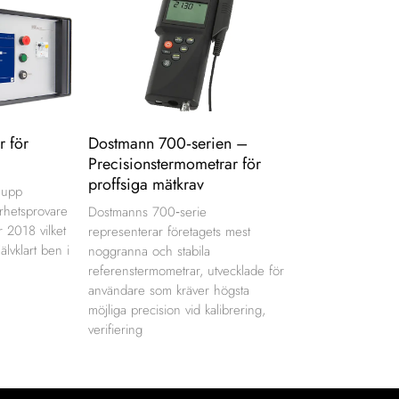
r för
Dostmann 700‑serien –
Precisionstermometrar för
proffsiga mätkrav
e upp
erhetsprovare
Dostmanns 700‑serie
r 2018 vilket
representerar företagets mest
jälvklart ben i
noggranna och stabila
referenstermometrar, utvecklade för
användare som kräver högsta
möjliga precision vid kalibrering,
verifiering