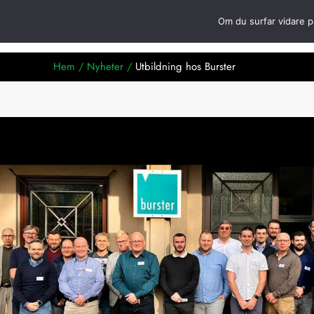
Hoppa
Om du surfar vidare p
Öppna Produkt
till
Produkter
Om oss
innehåll
Hem
Nyheter
Utbildning hos Burster