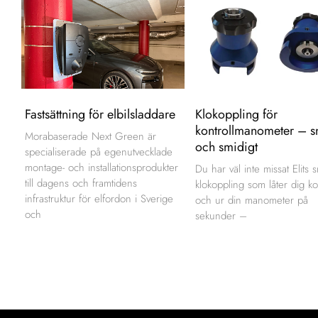
Fastsättning för elbilsladdare
Klokoppling för
kontrollmanometer – s
Morabaserade Next Green är
och smidigt
specialiserade på egenutvecklade
montage- och installationsprodukter
Du har väl inte missat Elits 
till dagens och framtidens
klokoppling som låter dig ko
infrastruktur för elfordon i Sverige
och ur din manometer på
och
sekunder –