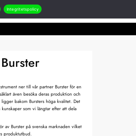
Integritetspolicy
Search
Öppna Applikationer & case
akt
RMA
 Burster
strument ner till vår partner Burster för en
såklart även besöka deras produktion och
 ligger bakom Bursters höga kvalitet. Det
kunskaper som vi längtar efter att dela
tör av Burster på svenska marknaden vilket
ers produktutbud.