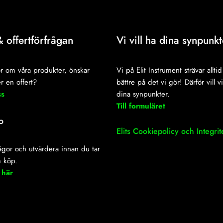
& offertförfrågan
Vi vill ha dina synpunkt
r om våra produkter, önskar
Vi på Elit Instrument strävar alltid 
r en offert?
bättre på det vi gör! Därför vill v
ss
dina synpunkter.
Till formuläret
o
Elits Cookiepolicy och Integrit
frågor och utvärdera innan du tar
m köp.
 här