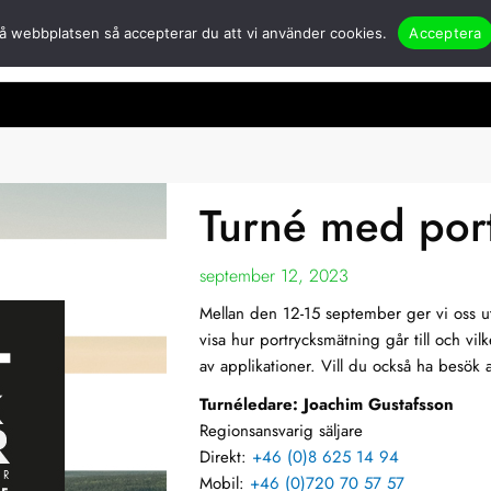
å webbplatsen så accepterar du att vi använder cookies.
Acceptera
er
Öppna Om oss
Partners
Nyheter
Applikationer & case
Kont
Turné med por
september 12, 2023
Mellan den 12-15 september ger vi oss u
visa hur portrycksmätning går till och vil
av applikationer. Vill du också ha besök 
Turnéledare: Joachim Gustafsson
Regionsansvarig säljare
Direkt:
+46 (0)8 625 14 94
Mobil:
+46 (0)720 70 57 57