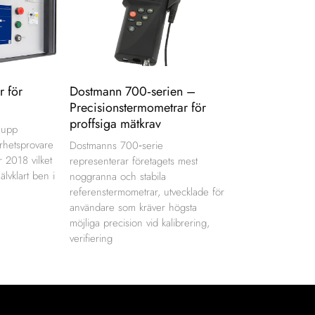
r för
Dostmann 700‑serien –
Precisionstermometrar för
proffsiga mätkrav
e upp
erhetsprovare
Dostmanns 700‑serie
r 2018 vilket
representerar företagets mest
jälvklart ben i
noggranna och stabila
referenstermometrar, utvecklade för
användare som kräver högsta
möjliga precision vid kalibrering,
verifiering