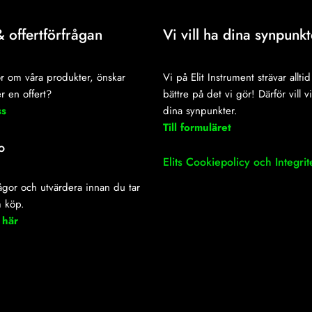
& offertförfrågan
Vi vill ha dina synpunkt
r om våra produkter, önskar
Vi på Elit Instrument strävar alltid 
r en offert?
bättre på det vi gör! Därför vill v
ss
dina synpunkter.
Till formuläret
o
Elits Cookiepolicy och Integrit
frågor och utvärdera innan du tar
m köp.
 här