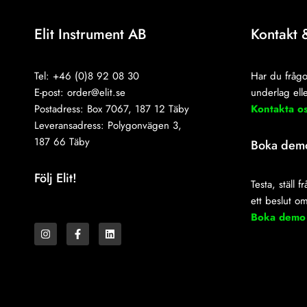
Elit Instrument AB
Kontakt 
Tel: +46 (0)8 92 08 30
Har du frågo
E-post:
order@elit.se
underlag elle
Postadress: Box 7067, 187 12 Täby
Kontakta o
Leveransadress: Polygonvägen 3,
187 66 Täby
Boka dem
Följ Elit!
Testa, ställ 
ett beslut o
I
F
L
Boka demo
n
a
i
s
c
n
t
e
k
a
b
e
g
o
d
r
o
i
a
k
n
m
-
f