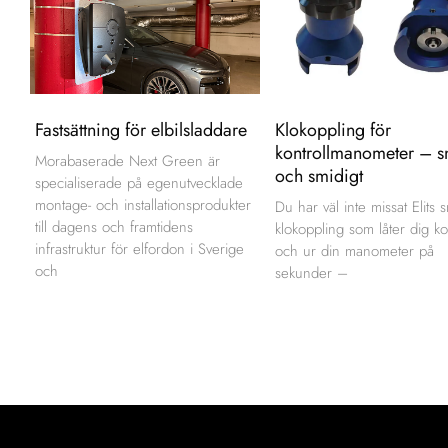
Fastsättning för elbilsladdare
Klokoppling för
kontrollmanometer – s
Morabaserade Next Green är
och smidigt
specialiserade på egenutvecklade
montage- och installationsprodukter
Du har väl inte missat Elits 
till dagens och framtidens
klokoppling som låter dig ko
infrastruktur för elfordon i Sverige
och ur din manometer på
och
sekunder –