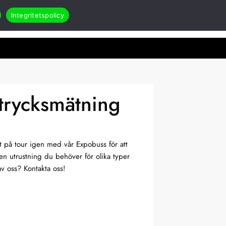
Integritetspolicy
Search
Öppna Applikationer & case
akt
RMA
trycksmätning
t på tour igen med vår Expobuss för att
ken utrustning du behöver för olika typer
av oss? Kontakta oss!