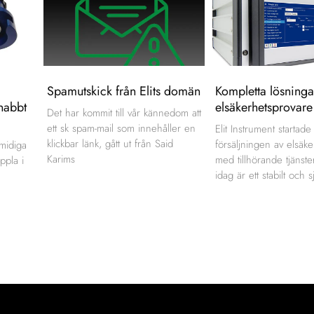
Spamutskick från Elits domän
Kompletta lösninga
nabbt
elsäkerhetsprovare
Det har kommit till vår kännedom att
ett sk spam-mail som innehåller en
Elit Instrument startad
klickbar länk, gått ut från Said
försäljningen av elsäk
smidiga
Karims
med tillhörande tjänste
ppla i
idag är ett stabilt och s