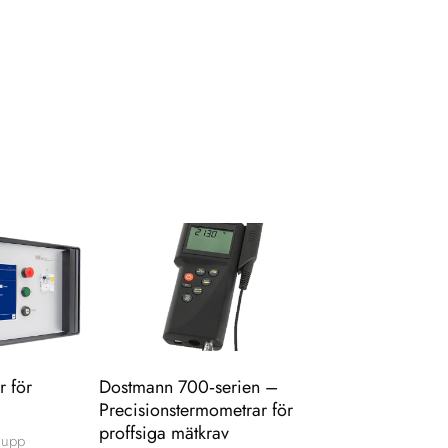
r för
Dostmann 700‑serien –
Precisionstermometrar för
proffsiga mätkrav
e upp