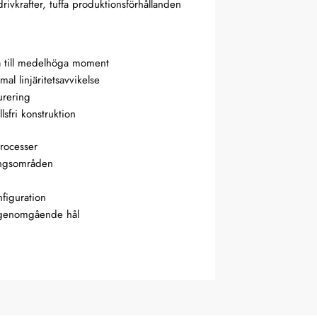
drivkrafter, tuffa produktionsförhållanden
å till medelhöga moment
l linjäritetsavvikelse
urering
sfri konstruktion
processer
ingsområden
nfiguration
t genomgående hål