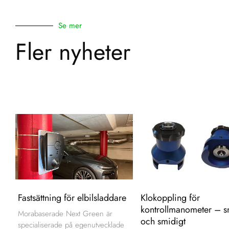
Se mer
Fler nyheter
Fastsättning för elbilsladdare
Klokoppling för
kontrollmanometer – s
Morabaserade Next Green är
och smidigt
specialiserade på egenutvecklade