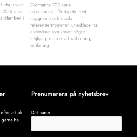
erhetsprovare
Dostmanns 700‑serie
r 2018 vilket
representerar företagets mest
jälvklart ben i
noggranna och stabila
referenstermometrar, utvecklade för
användare som kräver högsta
möjliga precision vid kalibrering,
verifiering
er
Prenumerera på nyhetsbrev
efter att bli
Ditt namn
i gärna ha