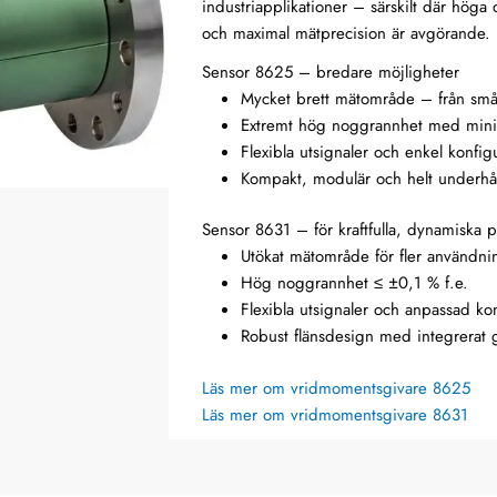
industriapplikationer – särskilt där höga 
och maximal mätprecision är avgörande.
Sensor 8625 – bredare möjligheter
Mycket brett mätområde – från sm
Extremt hög noggrannhet med minima
Flexibla utsignaler och enkel konfig
Kompakt, modulär och helt underhåll
Sensor 8631 – för kraftfulla, dynamiska 
Utökat mätområde för fler användn
Hög noggrannhet ≤ ±0,1 % f.e.
Flexibla utsignaler och anpassad ko
Robust flänsdesign med integrera
Läs mer om vridmomentsgivare 8625
Läs mer om vridmomentsgivare 8631