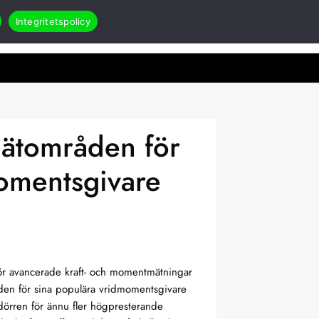
Integritetspolicy
Search
Öppna Applikationer & case
akt
RMA
ätområden för
omentsgivare
nt för avancerade kraft- och momentmätningar
den för sina populära vridmomentsgivare
rren för ännu fler högpresterande