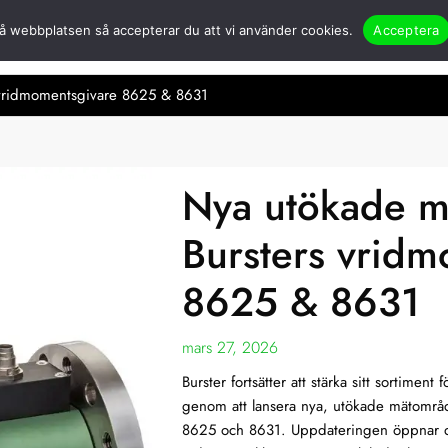
å webbplatsen så accepterar du att vi använder cookies.
Acceptera
er
Öppna Om oss
Partners
Nyheter
Applikationer & case
Kont
 vridmomentsgivare 8625 & 8631
Nya utökade m
Bursters vridm
8625 & 8631
mars 27, 2026
Burster fortsätter att stärka sitt sortime
genom att lansera nya, utökade mätområ
8625 och 8631. Uppdateringen öppnar dö