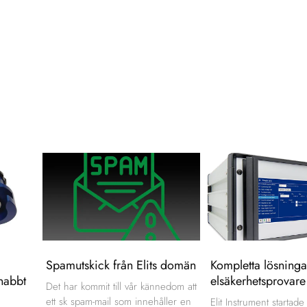
Spamutskick från Elits domän
Kompletta lösninga
nabbt
elsäkerhetsprovare
Det har kommit till vår kännedom att
ett sk spam-mail som innehåller en
Elit Instrument startad