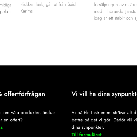
klickbar länk, gått ut från Said
försäljningen av elsäk
smidiga
Karims
med tillhörande tjänste
ppla i
idag är ett stabilt och s
& offertförfrågan
Vi vill ha dina synpunkt
r om våra produkter, önskar
Vi på Elit Instrument strävar alltid 
r en offert?
bättre på det vi gör! Därför vill v
ss
dina synpunkter.
Till formuläret