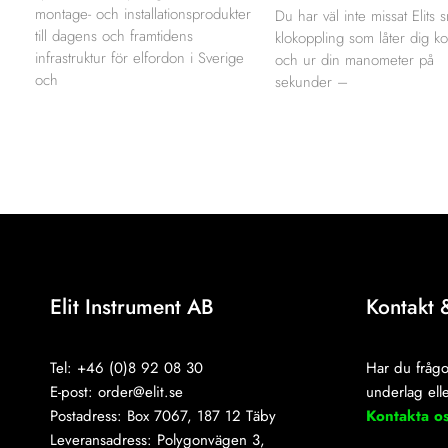
montage- och installationsprodukter
Du har väl inte missat Elits 
till dagens och framtidens
klokoppling som låter dig ko
infrastruktur för elfordon i Sverige
och ur din manometer på
och
sekunder –
Elit Instrument AB
Kontakt 
Tel: +46 (0)8 92 08 30
Har du frågo
E-post:
order@elit.se
underlag elle
Postadress: Box 7067, 187 12 Täby
Kontakta o
Leveransadress: Polygonvägen 3,