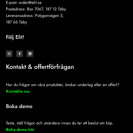
E-post:
order@elit.se
Postadress: Box 7067, 187 12 Täby
Leveransadress: Polygonvägen 3,
187 66 Täby
Följ Elit!
I
F
L
n
a
i
s
c
n
t
e
k
a
b
e
Kontakt & offertförfrågan
g
o
d
r
o
i
a
k
n
m
-
f
Har du frågor om våra produkter, önskar underlag eller en offert?
Kontakta oss
Boka demo
Testa, ställ frågor och utvärdera innan du tar ett beslut om köp.
Boka demo här