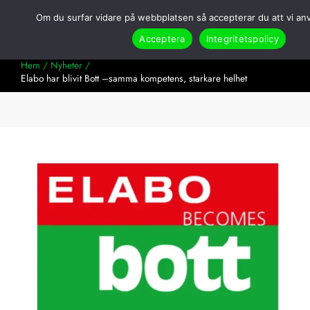
Hoppa
Om du surfar vidare på webbplatsen så accepterar du att vi an
till
Search
innehåll
Acceptera
Integritetspolicy
Hem
Nyheter
Elabo har blivit Bott –samma kompetens, starkare helhet