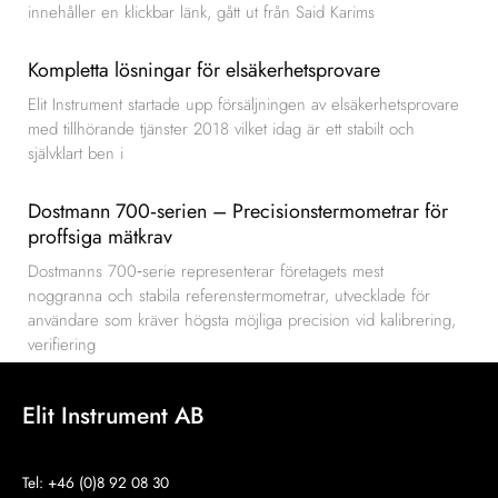
innehåller en klickbar länk, gått ut från Said Karims
Kompletta lösningar för elsäkerhetsprovare
Elit Instrument startade upp försäljningen av elsäkerhetsprovare
med tillhörande tjänster 2018 vilket idag är ett stabilt och
självklart ben i
Dostmann 700‑serien – Precisionstermometrar för
proffsiga mätkrav
Dostmanns 700‑serie representerar företagets mest
noggranna och stabila referenstermometrar, utvecklade för
användare som kräver högsta möjliga precision vid kalibrering,
verifiering
Elit Instrument AB
Tel: +46 (0)8 92 08 30