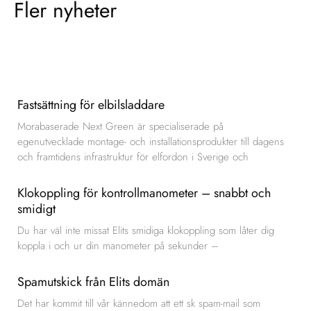
Fler nyheter
Fastsättning för elbilsladdare
Morabaserade Next Green är specialiserade på
egenutvecklade montage- och installationsprodukter till dagens
och framtidens infrastruktur för elfordon i Sverige och
Klokoppling för kontrollmanometer – snabbt och
smidigt
Du har väl inte missat Elits smidiga klokoppling som låter dig
koppla i och ur din manometer på sekunder –
Spamutskick från Elits domän
Det har kommit till vår kännedom att ett sk spam-mail som