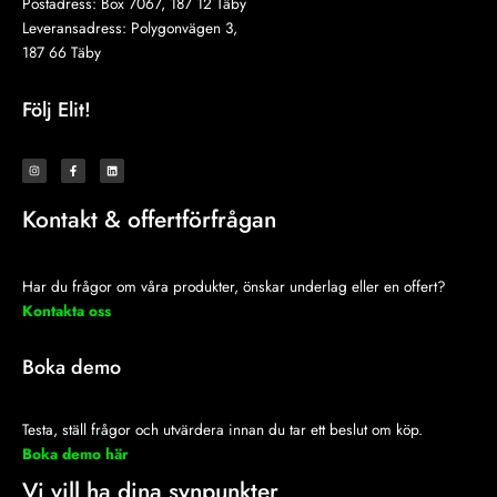
Postadress: Box 7067, 187 12 Täby
Leveransadress: Polygonvägen 3,
187 66 Täby
Följ Elit!
I
F
L
n
a
i
s
c
n
t
e
k
a
b
e
Kontakt & offertförfrågan
g
o
d
r
o
i
a
k
n
m
-
f
Har du frågor om våra produkter, önskar underlag eller en offert?
Kontakta oss
Boka demo
Testa, ställ frågor och utvärdera innan du tar ett beslut om köp.
Boka demo här
Vi vill ha dina synpunkter