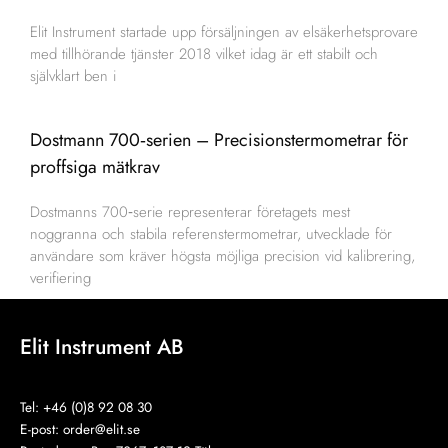
Elit Instrument startade upp försäljningen av elsäkerhetsprovare
med tillhörande tjänster 2018 vilket idag är ett stabilt och
självklart ben i
Dostmann 700‑serien – Precisionstermometrar för
proffsiga mätkrav
Dostmanns 700‑serie representerar företagets mest
noggranna och stabila referenstermometrar, utvecklade för
användare som kräver högsta möjliga precision vid kalibrering,
verifiering
Elit Instrument AB
Tel: +46 (0)8 92 08 30
E-post:
order@elit.se