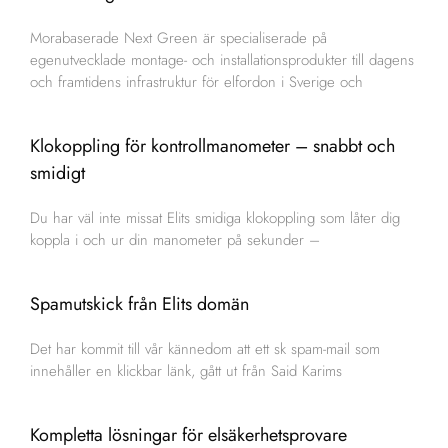
Morabaserade Next Green är specialiserade på
egenutvecklade montage- och installationsprodukter till dagens
och framtidens infrastruktur för elfordon i Sverige och
Klokoppling för kontrollmanometer – snabbt och
smidigt
Du har väl inte missat Elits smidiga klokoppling som låter dig
koppla i och ur din manometer på sekunder –
Spamutskick från Elits domän
Det har kommit till vår kännedom att ett sk spam-mail som
innehåller en klickbar länk, gått ut från Said Karims
Kompletta lösningar för elsäkerhetsprovare