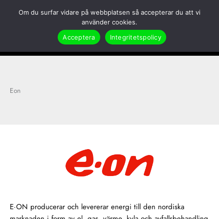
Hoppa
Om du surfar vidare på webbplatsen så accepterar du att vi
till
Search
använder cookies.
innehåll
Acceptera
Integritetspolicy
Hem
Applikationer
Elits kundcase
Eon
Eon
E·ON producerar och levererar energi till den nordiska
marknaden i form av el, gas, värme, kyla och avfallsbehandling