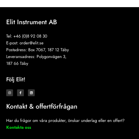
Elit Instrument AB
Tel: +46 (0)8 92 08 30
E-post:
order@elit.se
Postadress: Box 7067, 187 12 Täby
Leveransadress: Polygonvägen 3,
187 66 Täby
Följ Elit!
I
F
L
n
a
i
s
c
n
t
e
k
a
b
e
Kontakt & offertförfrågan
g
o
d
r
o
i
a
k
n
m
-
f
Har du frågor om våra produkter, önskar underlag eller en offert?
Kontakta oss