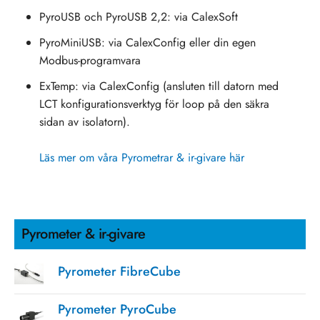
PyroUSB och PyroUSB 2,2: via CalexSoft
PyroMiniUSB: via CalexConfig eller din egen
Modbus-programvara
ExTemp: via CalexConfig (ansluten till datorn med
LCT konfigurationsverktyg för loop på den säkra
sidan av isolatorn).
Läs mer om våra Pyrometrar & ir-givare här
Pyrometer & ir-givare
Pyrometer FibreCube
Pyrometer PyroCube